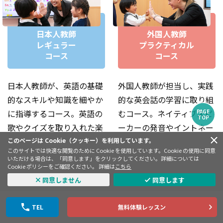
毎週自習スペースで宿題しているよ！誘惑もなく、しっか
日本人教師
外国人教師
り集中できます✨
レギュラー
プラクティカル
コース
コース
日本人教師が、英語の基礎
外国人教師が担当し、実践
的なスキルや知識を細やか
的な英会話の学習に取り組
に指導するコース。英語の
むコース。ネイティブスピ
PAGE
TOP
歌やクイズを取り入れた楽
ーカーの発音やイントネー
しいレッスンで、正しい発
ションにふれ、生きた英語
このページは Cookie（クッキー）を利用しています。
このサイトでは快適な閲覧のために Cookie を使用しています。Cookie の使用に同意
音や表現力が身につきま
力とコミュニケーション力
いただける場合は、「同意します」をクリックしてください。詳細については
Cookie ポリシーをご確認ください。 詳細は
こちら
す。
を養います。
同意しません
同意します
詳しくはこちら
詳しくはこちら
TEL
無料体験レッスン