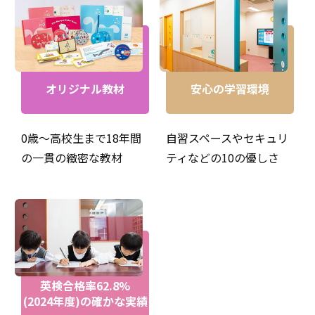
オリジナル教材
安心の学習環境
幼児クラス☆先生はハローソングからノリノリで楽しい♪
0歳～高校生まで18年間
自習スペースやセキュリ
の一貫の緻密な教材
ティなどの10の優しさ
英検合格率62.8%
(2024年度)の確かな実績