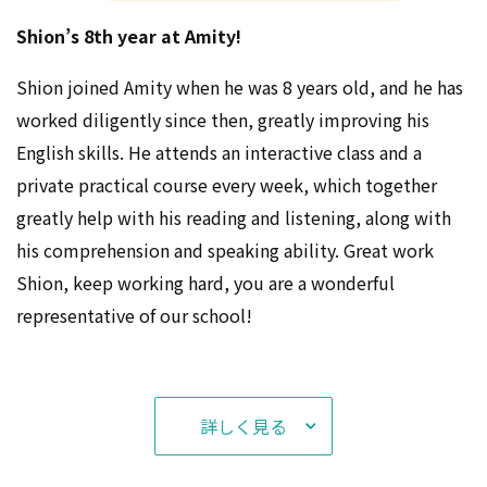
Shion’s 8th year at Amity!
場所：アミティー宇品校
日時：7/25(土)
①15:00～ ②15:30～
Shion joined Amity when he was 8 years old, and he has
内容：フルーツうちわを作ろう♪
worked diligently since then, greatly improving his
予約不要、飛び込み参加もOK🙆‍♀️
English skills. He attends an interactive class and a
たくさんのご参加をお待ちしています♪
private practical course every week, which together
greatly help with his reading and listening, along with
お知らせ
2026.07.23
his comprehension and speaking ability. Great work
Shion, keep working hard, you are a wonderful
🍉無料イベントのお知らせ🍉
representative of our school!
7/25(土)にキッズイベントを開催します！対象は、小学６年
生までのお子様と保護者の皆様、1回１５分程度のイベントで
す⭐
お祭り前にぜひお越しください💛
詳しく見る
場所：アミティー宇品校
日時：7/25(土)①14:00～ ②14:30～