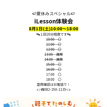
🍉夏休みスペシャル🍉
iLesson体験会
8月1日(土)10:00～18:00
🔤１回20分程度です🔤
10:00 〇
11:00 〇
12:00 〇
13:00 満席
14:00 満席
15:00 〇
16:00 〇
17:00 〇
18:00 〇
空席確認はお電話で！
👉☎
082-250-1135
👈