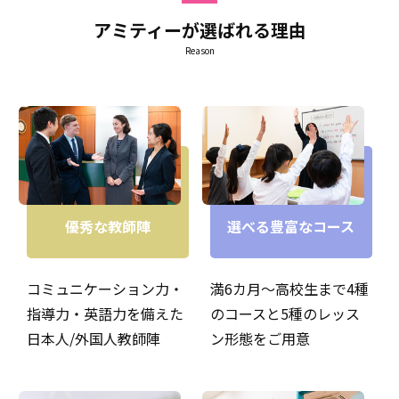
アミティーが選ばれる理由
Reason
年少クラス☆"I like blue!"と言いながら、ぬりえに夢中で
す💙
優秀な教師陣
選べる豊富なコース
コミュニケーション力・
満6カ月～高校生まで4種
指導力・英語力を備えた
のコースと5種のレッス
日本人/外国人教師陣
ン形態をご用意