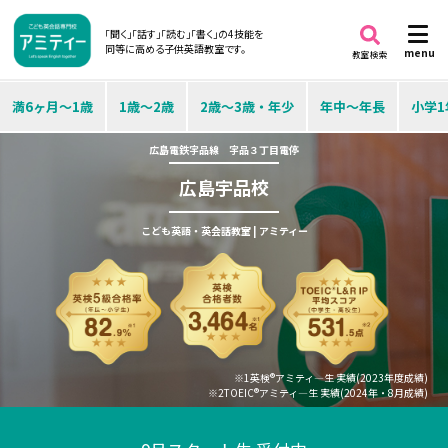
「聞く」「話す」「読む」「書く」の4技能を
同等に高める子供英語教室です。
menu
教室検索
満6ヶ月～1歳
1歳～2歳
2歳～3歳・年少
年中～年長
小学1
広島電鉄宇品線 宇品３丁目電停
広島宇品校
こども英語・英会話教室 | アミティー
※1英検®アミティ―生 実績(2023年度成績)
※2TOEIC®アミティ―生 実績(2024年・8月成績)