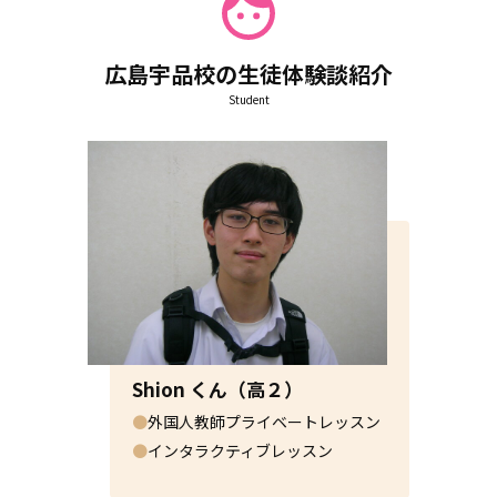
🍉新しいことに挑戦したい！
🌻楽しく英語を体験したい！
🏖️外国人の人と話してみたい！
広島宇品校の生徒体験談紹介
など、夏休みは英語に楽しく触れられる絶好の機会☀️
Student
お申し込みは、こちらから簡単3分♪
2026.07.24
イベント
※時間変更あり※🍉7/25(土)無料イベントのお知ら
せ🍉
Shion くん（高２）
●
外国人教師プライベートレッスン
7/25(土)にキッズイベントを開催します！対象は、小学６年
生までのお子様と保護者の皆様、1回１５分程度のイベントで
●
インタラクティブレッスン
す⭐
お祭り前にぜひお越しください💛