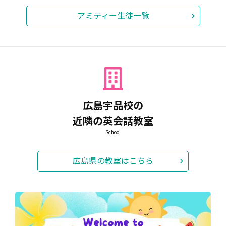
内容：フルーツうちわを作ろう♪
アミティー生徒一覧
予約不要、飛び込み参加もOK🙆‍♀️
たくさんのご参加をお待ちしています♪
お知らせ
2026.07.08
⭐️自習スペース完備⭐️
広島宇品校の
近隣の英会話教室
自習スペースも完備のアミティー⭐︎レッスン前後の待ち時間・
放課後のレッスンまでの時間・保護者様のお迎えまでのお時
School
間などアミティー生、保護者の皆様はご自由にご利用いただ
けます！
広島県の教室はこちら