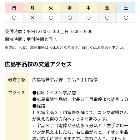
日
月
火
水
木
金
土
○
×
○
○
○
○
○
受付時間：
平日12:00-21:00 土日10:00-19:00
開校時間：
受付時間と同じ
※GW、お盆、年末年始はお休みとなります。詳しくはお問合せ下さい。
広島宇品校の交通アクセス
最寄り駅
広島電鉄宇品線 宇品３丁目電停
アクセス
●目印：イオン宇品店
●広島電鉄宇品線 宇品３丁目電停より徒歩５分
●経路
1. 広電宇品３丁目電停を降りて、コジマ電機さん
が見える東の方向へまっすぐ進みます。
2. 宇品３丁目電停から徒歩５分ほど！左手にロー
ソンが見えましたら、右に曲がると、イオン宇品
店が右手に見えますので、店内に入り、２Fへ♪