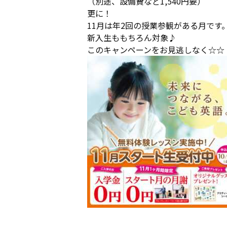
（別途、設備費など1,540円要）
更に！
11月は年2回の授業参観がある月です
新入生ももちろん対象♪
このキャンペーンをお見逃しなく☆☆