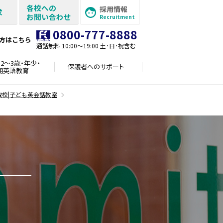
各校への
採用情報
求
お問い合わせ
Recruitment
0800-777-8888
方はこちら
通話無料 10:00〜19:00 土･日･祝含む
2～3歳・年少・
保護者への
サポート
期英語教育
取校|子ども英会話教室