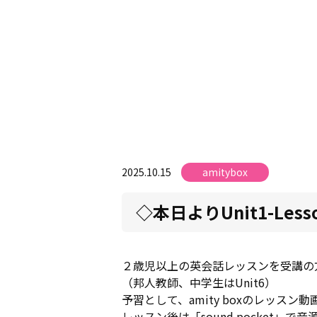
2025.10.15
amitybox
◇本日よりUnit1-Les
２歳児以上の英会話レッスンを受講の方は、
（邦人教師、中学生はUnit6）
予習として、amity boxのレッスン動
レッスン後は「sound pocket