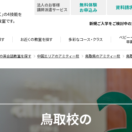
無料体験
法人のお客様
資料請
講師派遣サービス
お申込み
書く」の4技能を
室です。
新規ご入学をご検討中の
ベビー・
探す
お近くの教室を
探す
多彩なコース・
クラス
早
の英会話教室を探す
中国エリアのアミティー校
鳥取県のアミティー校
鳥
鳥取校の