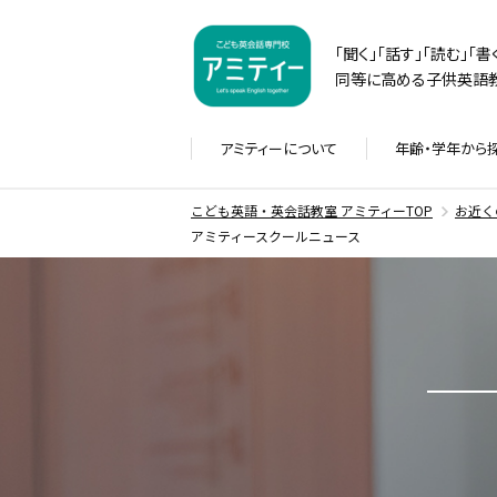
「聞く」「話す」「読む」「
同等に高める子供英語教
アミティーに
ついて
年齢・学年から
こども英語・英会話教室 アミティーTOP
お近く
アミティースクールニュース