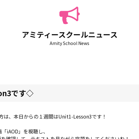
アミティースクールニュース
Amity School News
son3です◇
本日からの１週間はUnit1-Lesson3です！
画「iAOD」を視聴し、
」で音源を確認して、テキストを見ながら宿題をしてくださいね！