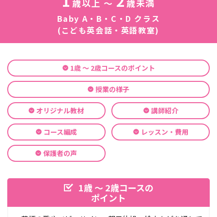
1
2
歳以上 ～
歳未満
Baby A・B・C・D クラス
(こども英会話・英語教室)
1歳 ～ 2歳コースのポイント
授業の様子
オリジナル教材
講師紹介
コース編成
レッスン・費用
保護者の声
1歳 ～ 2歳コースの
ポイント