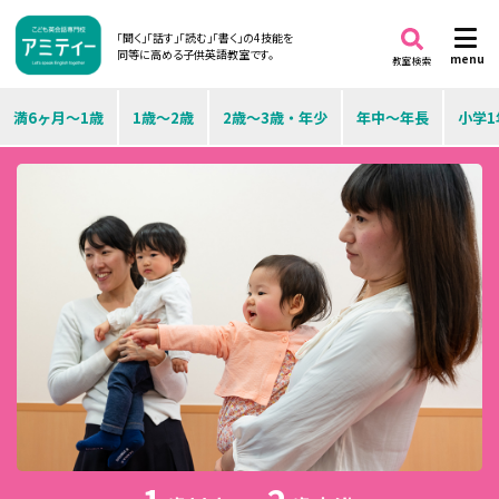
「聞く」「話す」「読む」「書く」の4技能を
同等に高める子供英語教室です。
menu
教室検索
満6ヶ月～1歳
1歳～2歳
2歳～3歳・年少
年中～年長
小学1