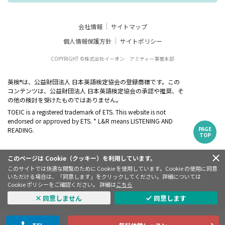
会社情報
サイトマップ
個人情報保護方針
サイトポリシー
COPYRIGHT ©株式会社イーオン アミティー事業本部
英検
は、公益財団法人 日本英語検定協会の登録商標です。この
®
コンテンツは、公益財団法人 日本英語検定協会の承認や推奨、そ
の他の検討を受けたものではありません。
TOEIC is a registered trademark of ETS. This website is not
endorsed or approved by ETS. * L&R means LISTENING AND
PAGE
READING.
TOP
このページは Cookie（クッキー）を利用しています。
このサイトでは快適な閲覧のために Cookie を使用しています。Cookie の使用に同意
いただける場合は、「同意します」をクリックしてください。詳細については
Cookie ポリシーをご確認ください。 詳細は
こちら
同意しません
同意します