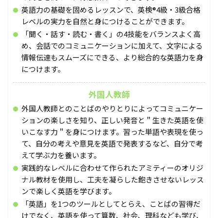
英語力の基礎を固めるレッスンで、英検®4級・3級合格
レベルの実力を自然と身につけることができます。
「聞く・話す・読む・書く」の4技能をバランスよく高
め、会話でのコミュニケーションに加えて、文字による
情報伝達もスムーズにできる、より総合的な英語力を身
につけます。
外国人教師
外国人教師とのことばのやりとりによってコミュニケー
ションの楽しさを知り、正しい発音と＂生きた英語を使
いこなす力＂を身につけます。習った単語や表現を使っ
て、自分の考えや意見を英語で発表するなど、自分で考
えて学ぶ力を養います。
実践的なレベルに合わせて作られたアミティーのオリジ
ナル教材を使用し、工夫を凝らした飽きさせないレッス
ンで楽しく英語を学びます。
「英語」を1つのツールとしてとらえ、ことばの習得だ
けでなく、英語を使って算数、社会、理科なども学び、