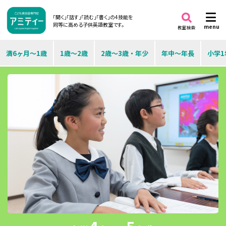
「聞く」「話す」「読む」「書く」の4技能を
同等に高める子供英語教室です。
menu
教室検索
満6ヶ月～1歳
1歳～2歳
2歳～3歳・年少
年中～年長
小学1