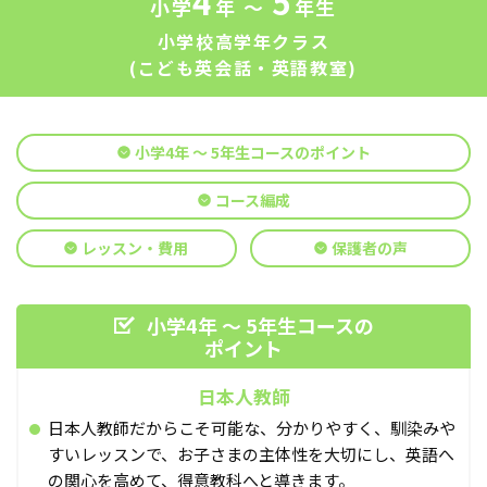
4
5
小学
年 ～
年生
小学校高学年クラス
(こども英会話・英語教室)
小学4年 ～ 5年生コースのポイント
コース編成
レッスン・費用
保護者の声
小学4年 ～ 5年生コースの
ポイント
日本人教師
日本人教師だからこそ可能な、分かりやすく、馴染みや
すいレッスンで、お子さまの主体性を大切にし、英語へ
の関心を高めて、得意教科へと導きます。