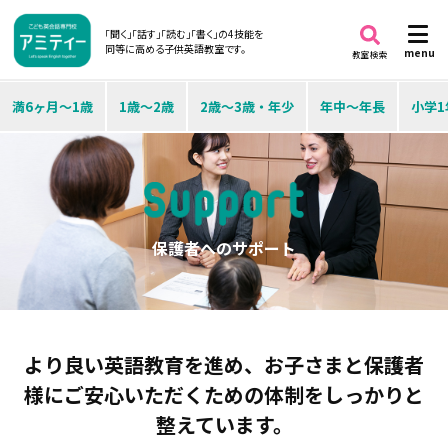
「聞く」「話す」「読む」「書く」の4技能を
同等に高める子供英語教室です。
menu
教室検索
満6ヶ月～1歳
1歳～2歳
2歳～3歳・年少
年中～年長
小学1
保護者へのサポート
より良い英語教育を進め、お子さまと保護者
様に
ご安心いただくための体制をしっかりと
整えています。