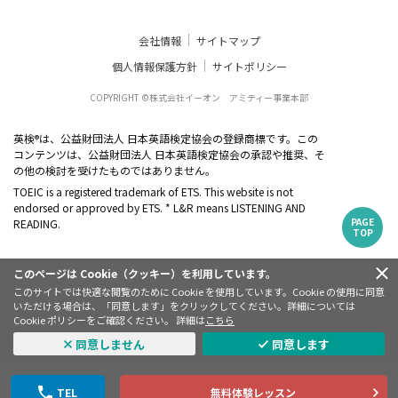
会社情報
サイトマップ
個人情報保護方針
サイトポリシー
COPYRIGHT ©株式会社イーオン アミティー事業本部
英検
は、公益財団法人 日本英語検定協会の登録商標です。この
®
コンテンツは、公益財団法人 日本英語検定協会の承認や推奨、そ
の他の検討を受けたものではありません。
TOEIC is a registered trademark of ETS. This website is not
endorsed or approved by ETS. * L&R means LISTENING AND
PAGE
READING.
TOP
このページは Cookie（クッキー）を利用しています。
このサイトでは快適な閲覧のために Cookie を使用しています。Cookie の使用に同意
いただける場合は、「同意します」をクリックしてください。詳細については
Cookie ポリシーをご確認ください。 詳細は
こちら
同意しません
同意します
TEL
無料体験レッスン