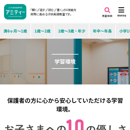
「聞く」「話す」「読む」「書く」の4技能を
同等に高める子供英語教室です。
menu
教室検索
満6ヶ月～1歳
1歳～2歳
2歳～3歳・年少
年中～年長
小学1
学習環境
保護者の方に心から安心していただける学習
環境。