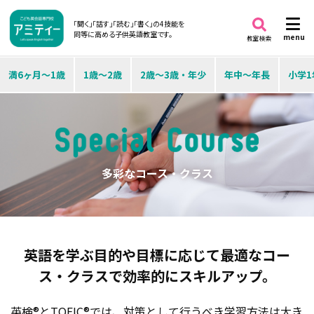
「聞く」「話す」「読む」「書く」の4技能を
同等に高める子供英語教室です。
menu
教室検索
満6ヶ月～1歳
1歳～2歳
2歳～3歳・年少
年中～年長
小学1
多彩なコース・クラス
英語を学ぶ目的や目標に応じて
最適なコー
ス・クラスで効率的にスキルアップ。
英検®とTOEIC®では、対策として行うべき学習方法は大き