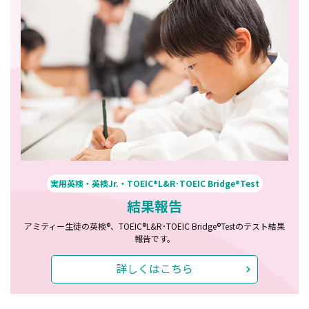
実用英検・英検Jr.・TOEIC®L&R･TOEIC Bridge®Test
結果報告
アミティー生徒の英検®、TOEIC®L&R･TOEIC Bridge®Testのテスト結果
報告です。
詳しくはこちら