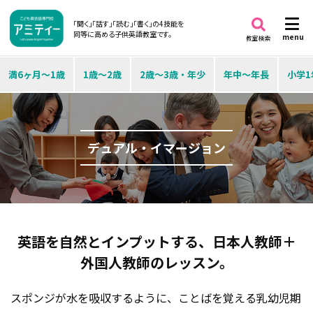
「聞く」「話す」「読む」「書く」の4技能を
同等に高める子供英語教室です。
menu
教室検索
満6ヶ月～1歳
1歳～2歳
2歳～3歳・年少
年中～年長
小学1
デュアル・イマージョン
英語を自然とインプットする、
日本人教師＋
外国人教師のレッスン。
スポンジが水を吸収するように、ことばを覚える乳幼児期