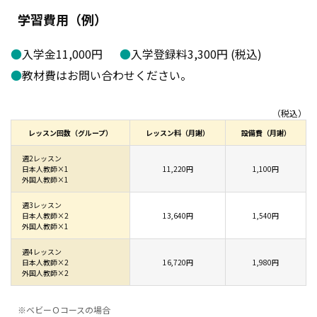
学習費用（例）
●
入学金11,000円
●
入学登録料3,300円 (税込)
●
教材費はお問い合わせください。
（税込）
レッスン回数（グループ）
レッスン料（月謝）
設備費（月謝）
週2レッスン
日本人教師×1
11,220円
1,100円
外国人教師×1
週3レッスン
日本人教師×2
13,640円
1,540円
外国人教師×1
週4レッスン
日本人教師×2
16,720円
1,980円
外国人教師×2
※ベビーＯコースの場合