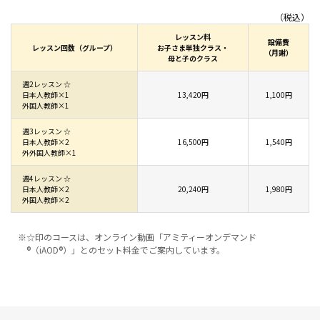
（税込）
レッスン料
設備費
レッスン回数（グループ）
お子さま単独クラス・
（月謝）
母と子のクラス
週2レッスン ☆
日本人教師×1
13,420円
1,100円
外国人教師×1
週3レッスン ☆
日本人教師×2
16,500円
1,540円
外外国人教師×1
週4レッスン ☆
日本人教師×2
20,240円
1,980円
外国人教師×2
※☆印のコースは、オンライン動画「アミティーオンデマンド
®（iAOD®）」とのセット料金でご案内しています。