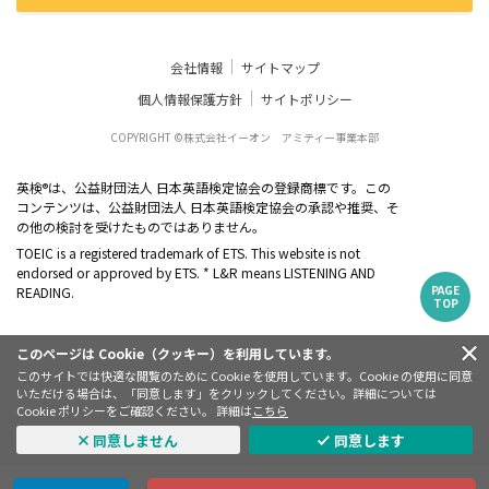
会社情報
サイトマップ
個人情報保護方針
サイトポリシー
COPYRIGHT ©株式会社イーオン アミティー事業本部
英検
は、公益財団法人 日本英語検定協会の登録商標です。この
®
コンテンツは、公益財団法人 日本英語検定協会の承認や推奨、そ
の他の検討を受けたものではありません。
TOEIC is a registered trademark of ETS. This website is not
endorsed or approved by ETS. * L&R means LISTENING AND
PAGE
READING.
TOP
このページは Cookie（クッキー）を利用しています。
このサイトでは快適な閲覧のために Cookie を使用しています。Cookie の使用に同意
いただける場合は、「同意します」をクリックしてください。詳細については
Cookie ポリシーをご確認ください。 詳細は
こちら
同意しません
同意します