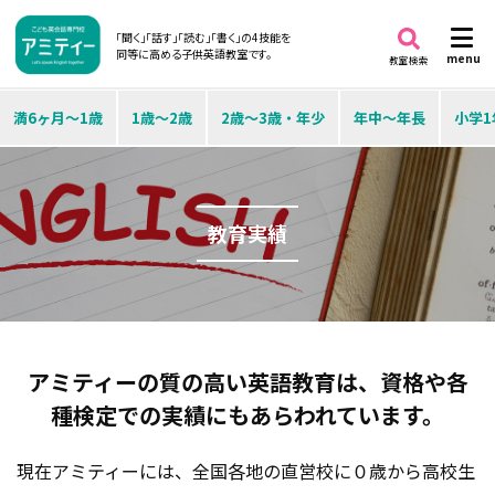
「聞く」「話す」「読む」「書く」の4技能を
同等に高める子供英語教室です。
menu
教室検索
満6ヶ月～1歳
1歳～2歳
2歳～3歳・年少
年中～年長
小学1
教育実績
アミティーの質の高い英語教育は、
資格や各
種検定での実績にもあらわれています。
現在アミティーには、全国各地の直営校に０歳から高校生