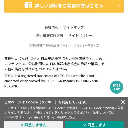
詳しい資料をご希望の方はこちら
会社情報
サイトマップ
個人情報保護方針
サイトポリシー
COPYRIGHT ©株式会社イーオン アミティー事業本部
英検
は、公益財団法人 日本英語検定協会の登録商標です。この
®
コンテンツは、公益財団法人 日本英語検定協会の承認や推奨、そ
の他の検討を受けたものではありません。
TOEIC is a registered trademark of ETS. This website is not
endorsed or approved by ETS. * L&R means LISTENING AND
PAGE
READING.
TOP
このページは Cookie（クッキー）を利用しています。
このサイトでは快適な閲覧のために Cookie を使用しています。Cookie の使用に同意
いただける場合は、「同意します」をクリックしてください。詳細については
Cookie ポリシーをご確認ください。 詳細は
こちら
同意しません
同意します