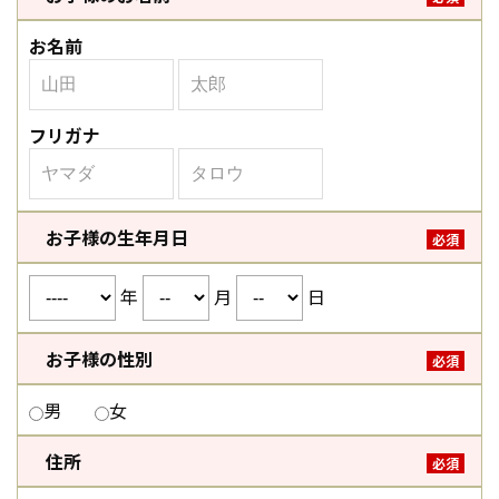
お名前
フリガナ
お子様の生年月日
必須
年
月
日
お子様の性別
必須
男
女
住所
必須