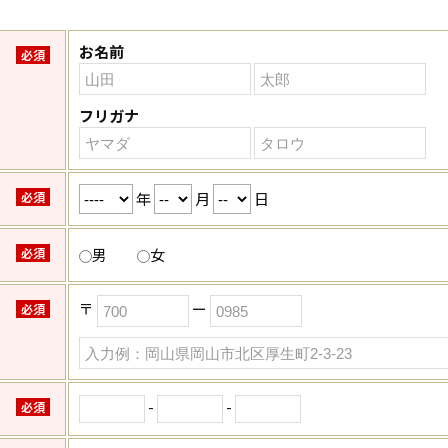
お名前
必須
フリガナ
年
月
日
必須
必須
男
女
〒
ー
必須
-
-
必須