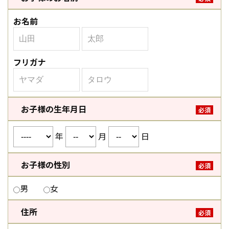
お名前
フリガナ
お子様の生年月日
必須
年
月
日
お子様の性別
必須
男
女
住所
必須