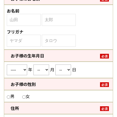
お名前
フリガナ
お子様の生年月日
必須
年
月
日
お子様の性別
必須
男
女
住所
必須