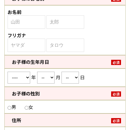
お名前
フリガナ
お子様の生年月日
必須
年
月
日
お子様の性別
必須
男
女
住所
必須