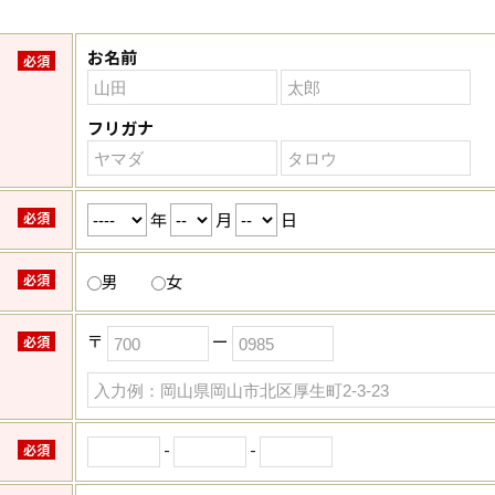
お名前
必須
フリガナ
年
月
日
必須
必須
男
女
〒
ー
必須
-
-
必須