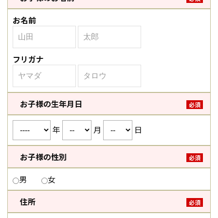
お名前
フリガナ
お子様の生年月日
必須
年
月
日
お子様の性別
必須
男
女
住所
必須