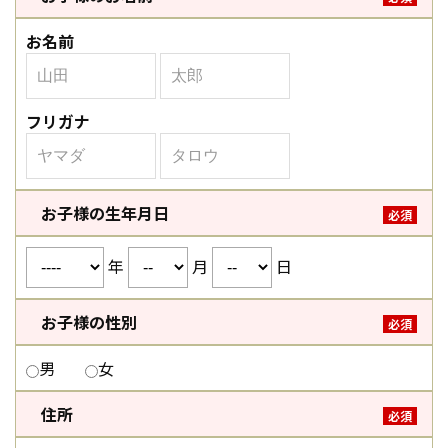
お名前
フリガナ
お子様の生年月日
必須
年
月
日
お子様の性別
必須
男
女
住所
必須