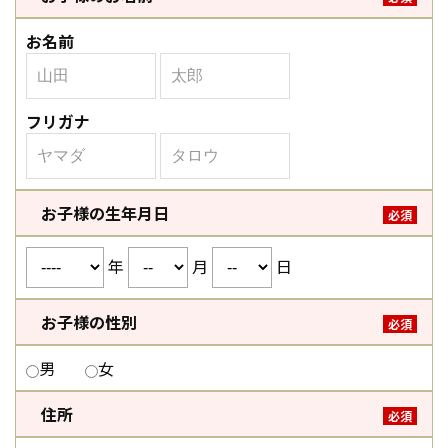
お名前
フリガナ
お子様の生年月日
必須
年
月
日
お子様の性別
必須
男
女
住所
必須