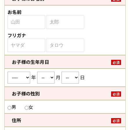
お名前
フリガナ
お子様の生年月日
必須
年
月
日
お子様の性別
必須
男
女
住所
必須