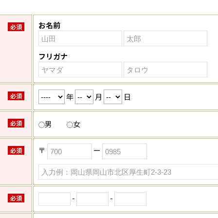
お名前
必須
フリガナ
年
月
日
必須
必須
男
女
〒
ー
必須
-
-
必須