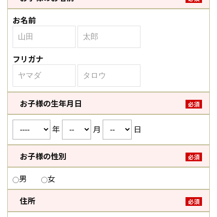
お名前
フリガナ
お子様の生年月日
必須
年
月
日
お子様の性別
必須
男
女
住所
必須