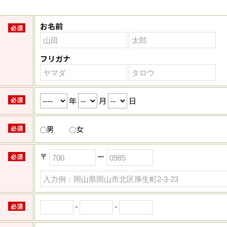
お名前
必須
フリガナ
年
月
日
必須
必須
男
女
〒
ー
必須
-
-
必須