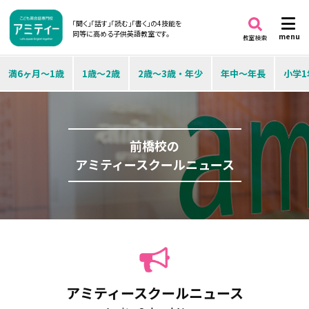
「聞く」「話す」「読む」「書く」の4技能を
同等に高める子供英語教室です。
menu
教室検索
満6ヶ月～1歳
1歳～2歳
2歳～3歳・年少
年中～年長
小学1
前橋校の
アミティースクールニュース
アミティースクールニュース