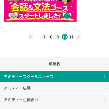
...
«
7
8
9
10
11
»
前橋校
アミティースクールニュース
アミティー広場
アミティー生徒紹介