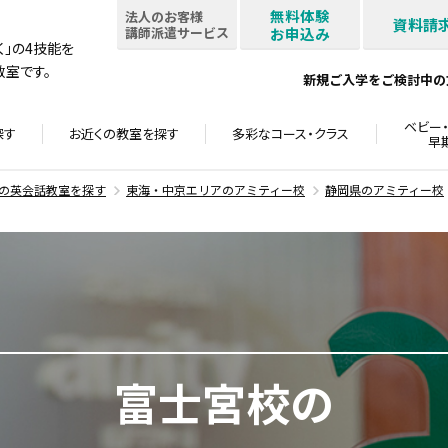
無料体験
法人のお客様
資料請
講師派遣サービス
お申込み
書く」の4技能を
室です。
新規ご入学をご検討中の
ベビー・
探す
お近くの教室を
探す
多彩なコース・
クラス
早
の英会話教室を探す
東海・中京エリアのアミティー校
静岡県のアミティー校
富士宮校の