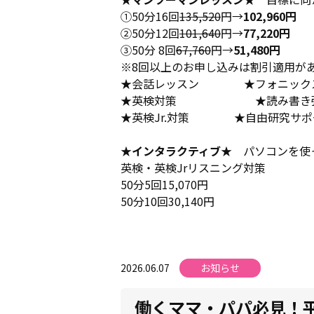
①50分16回
135,520
円→
102,960円
②50分12回
101,640
円→
77,220円
③50分 8回
67,760
円→
51,480円
※8回以上のお申し込みは割引適用が
★会話レッスン ★フォニッ
★英検対策 ★読み書き強
★英検Jr.対策 ★自由研究サポー
★インタラクティブ★
パソコンを使っ
英検・英検Jrリスニング対策
50分5回15,070円
50分10回30,140円
2026.06.07
お知らせ
働くママ・パパ必見！