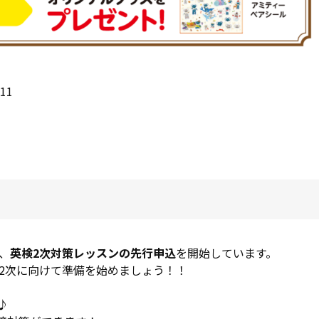
11
！
、
英検2次対策レッスンの先行申込
を開始しています。
速2次に向けて準備を始めましょう！！
♪