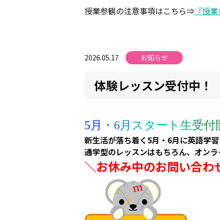
授業参観の注意事項はこちら⇒
『授業
2026.05.17
お知らせ
体験レッスン受付中！
5
月
・
6
月
ス
タ
ー
ト
生
受
付
新生活が落ち着く5月・6月に英語学
通学型のレッスンはもちろん、オンラ
＼お休み中のお問い合わ