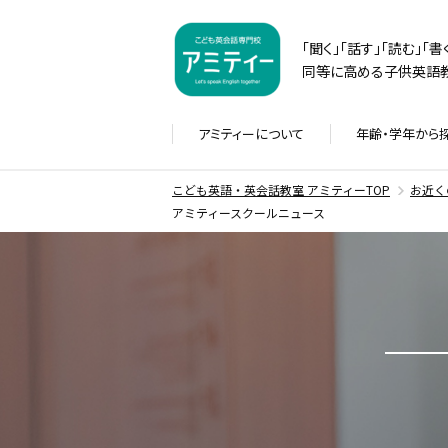
「聞く」「話す」「読む」「
同等に高める子供英語教
アミティーに
ついて
年齢・学年から
こども英語・英会話教室 アミティーTOP
お近く
アミティースクールニュース