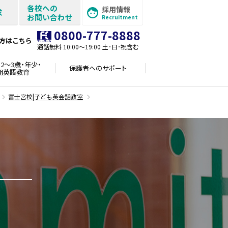
各校への
採用情報
求
お問い合わせ
Recruitment
0800-777-8888
方はこちら
通話無料 10:00〜19:00 土･日･祝含む
2～3歳・年少・
保護者への
サポート
期英語教育
富士宮校|子ども英会話教室