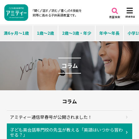
「聞く」「話す」「読む」「書く」の4技能を
同等に高める子供英語教室です。
menu
教室検索
満6ヶ月～1歳
1歳～2歳
2歳～3歳・年少
年中～年長
小学1
コラム
コラム
アミティー通信早春号が公開されました！
子ども英会話専門校の先生が教える「英語はいつから習わ
せる？」