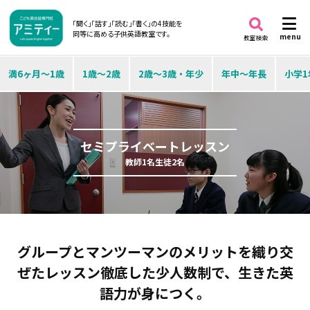
「聞く」「話す」「読む」「書く」の4技能を
同等に高める子供英語教室です。
menu
教室検索
満6ヶ月～1歳
1歳～2歳
2歳～3歳・年少
年中～年長
小学1
セミプライベートレッスン
教師1名生徒2名
グループとマンツーマンのメリットを織り交
ぜたレッスン
徹底した少人数制で、生きた英
語力が身につく。