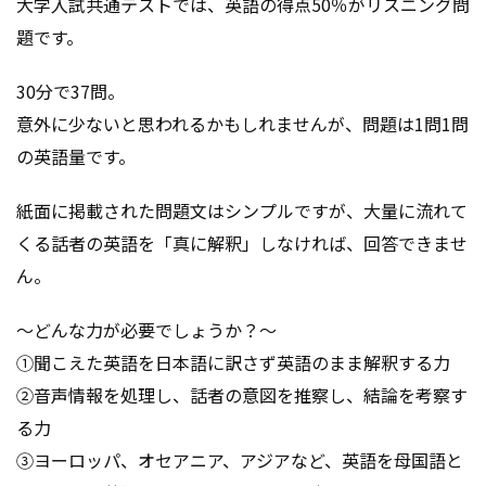
大学入試共通テストでは、英語の得点50％がリスニング問
題です。
30分で37問。
意外に少ないと思われるかもしれませんが、問題は1問1問
の英語量です。
紙面に掲載された問題文はシンプルですが、大量に流れて
くる話者の英語を「真に解釈」しなければ、回答できませ
ん。
～どんな力が必要でしょうか？～
①聞こえた英語を日本語に訳さず英語のまま解釈する力
②音声情報を処理し、話者の意図を推察し、結論を考察す
る力
③ヨーロッパ、オセアニア、アジアなど、英語を母国語と