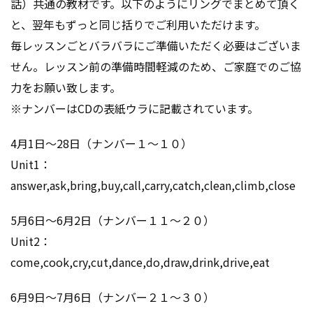
話）共通の教材です。以下のようにリングでまとめて頂く
と、翌年もずっと同じ括りでご利用いただけます。
毎レッスンごとバラバラにご準備いただく必要はございま
せん。レッスン前の準備時間軽減のため、ご家庭でのご協
力をお願い致します。
※ナンバーはCDの表紙ウラに記載されています。
4月1日～28日（ナンバー１～１０）
Unit1：
answer,ask,bring,buy,call,carry,catch,clean,climb,close
5月6日～6月2日（ナンバー１１～２０）
Unit2：
come,cook,cry,cut,dance,do,draw,drink,drive,eat
6月9日～7月6日（ナンバー２１～３０）