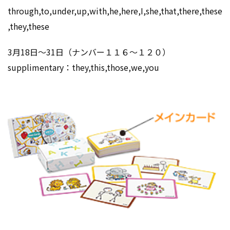
through,to,under,up,with,he,here,I,she,that,there,these
,they,these
3月18日～31日（ナンバー１１６～１２０）
supplimentary：they,this,those,we,you