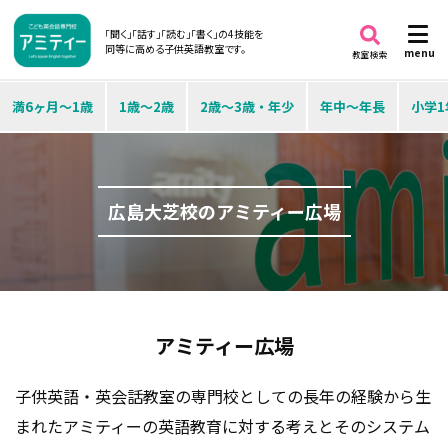
「聞く」「話す」「読む」「書く」の4技能を
同等に高める子供英語教室です。
menu
教室検索
満6ヶ月～1歳
1歳～2歳
2歳～3歳・年少
年中～年長
小学1
広島大芝校のアミティー広場
アミティー広場
子供英語・英会話教室の専門校としての長年の経験から生
まれたアミティーの英語教育に対する考えとそのシステム