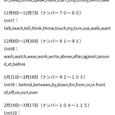
11月9日～12月7日（ナンバー７０～８０）
Unit7：
talk,teach,tell,think,throw,touch,try,turn,use,walk,want
12月8日～1月20日（ナンバー８１～９１）
Unit8：
wash,watch,wear,work,write,above,after,against,aroun
d,at,before
1月21日～2月18日（ナンバー９２～１０３）
Unit9：behind,between,by,down,for,from,in,in front
of,off,on,out,over
2月19日～3月17日（ナンバー１０４～１１５）
Unit10：