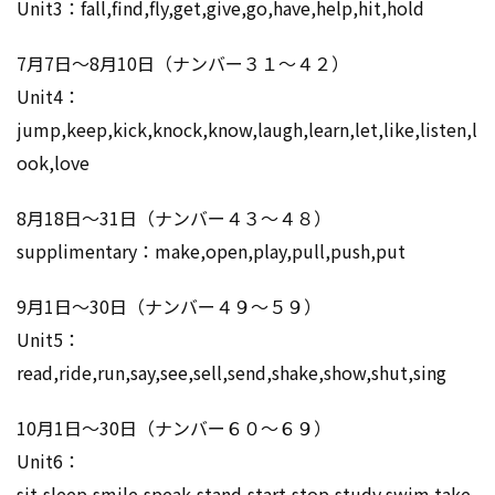
Unit3：fall,find,fly,get,give,go,have,help,hit,hold
7月7日～8月10日（ナンバー３１～４２）
Unit4：
jump,keep,kick,knock,know,laugh,learn,let,like,listen,l
ook,love
8月18日～31日（ナンバー４３～４８）
supplimentary：make,open,play,pull,push,put
9月1日～30日（ナンバー４９～５９）
Unit5：
read,ride,run,say,see,sell,send,shake,show,shut,sing
10月1日～30日（ナンバー６０～６９）
Unit6：
sit,sleep,smile,speak,stand,start,stop,study,swim,take