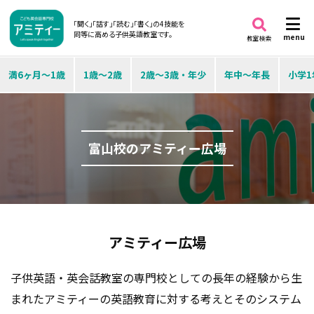
「聞く」「話す」「読む」「書く」の4技能を
同等に高める子供英語教室です。
menu
教室検索
満6ヶ月～1歳
1歳～2歳
2歳～3歳・年少
年中～年長
小学1
富山校のアミティー広場
アミティー広場
子供英語・英会話教室の専門校としての長年の経験から生
まれたアミティーの英語教育に対する考えとそのシステム