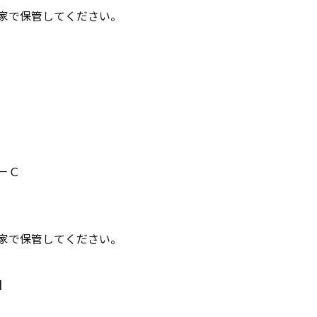
家で保管してください。
－Ｃ
家で保管してください。
】