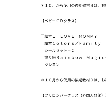
＊１０月から使用の後期教材Ｂは、お
【ベビーＣＤクラス】
□絵本Ｉ ＬＯＶＥ ＭＯＭＭＹ
□絵本Ｃｏｌｏｒｓ／Ｆａｍｉｌｙ
□シールセット－Ｃ
□塗り絵Ｒａｉｎｂｏｗ Ｍａｇｉｃ
□クレヨン
＊１０月から使用の後期教材Ｄは、お
【プリロンパークラス（外国人教師）