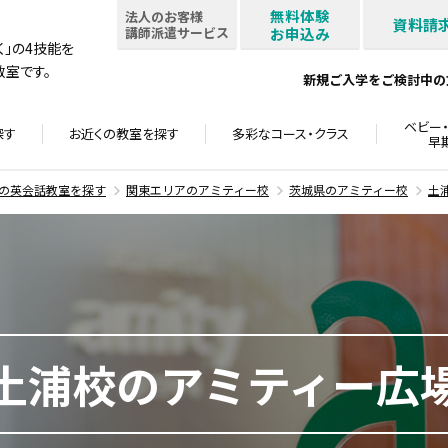
無料体験
法人のお客様
資料請
講師派遣サービス
お申込み
書く」の4技能を
室です。
新規ご入学をご検討中の
ベビー・
探す
お近くの教室を
探す
多彩なコース・
クラス
早
の英会話教室を探す
関東エリアのアミティー校
茨城県のアミティー校
土
土浦校のアミティー広