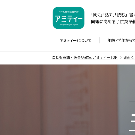
「聞く」「話す」「読む」「
同等に高める子供英語教
アミティーに
ついて
年齢・学年から
こども英語・英会話教室 アミティーTOP
お近く