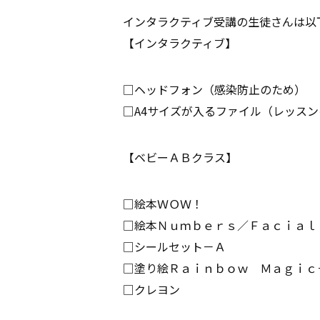
インタラクティブ受講の生徒さんは以
【インタラクティブ】
□ヘッドフォン（感染防止のため）
□A4サイズが入るファイル（レッス
【ベビーＡＢクラス】
□絵本ＷＯＷ！
□絵本Ｎｕｍｂｅｒｓ／Ｆａｃｉａｌ
□シールセット－Ａ
□塗り絵Ｒａｉｎｂｏｗ Ｍａｇｉｃ
□クレヨン