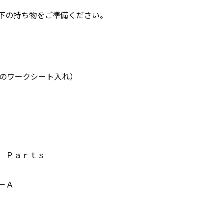
下の持ち物をご準備ください。
ンのワークシート入れ）
 Ｐａｒｔｓ
－Ａ