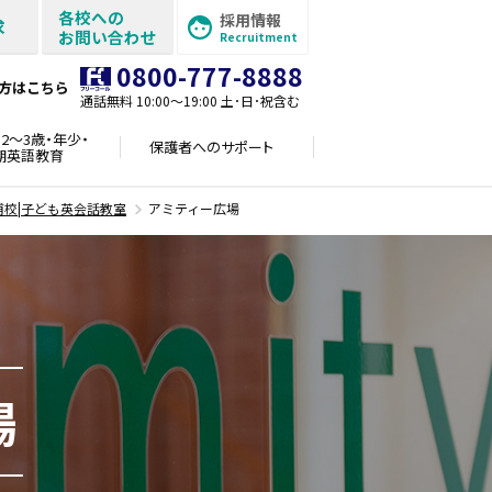
各校への
採用情報
求
お問い合わせ
Recruitment
0800-777-8888
方はこちら
通話無料 10:00〜19:00 土･日･祝含む
2～3歳・年少・
保護者への
サポート
期英語教育
浦校|子ども英会話教室
アミティー広場
場