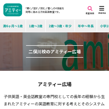
「聞く」「話す」「読む」「書く」の4技能を
同等に高める子供英語教室です。
menu
教室検索
満6ヶ月～1歳
1歳～2歳
2歳～3歳・年少
年中～年長
小学1
二俣川校のアミティー広場
アミティー広場
子供英語・英会話教室の専門校としての長年の経験から生
まれたアミティーの英語教育に対する考えとそのシステム