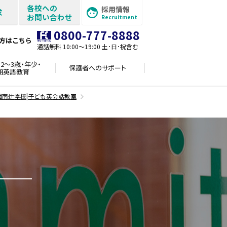
各校への
採用情報
求
お問い合わせ
Recruitment
0800-777-8888
方はこちら
通話無料 10:00〜19:00 土･日･祝含む
2～3歳・年少・
保護者への
サポート
期英語教育
湘南辻堂校|子ども英会話教室