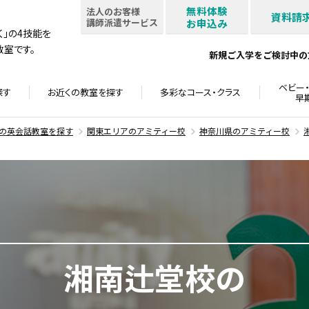
無料体験
法人のお客様
資料請
講師派遣サービス
お申込み
書く」の4技能を
室です。
新規ご入学をご検討中の
ベビー・
探す
お近くの教室を
探す
多彩なコース・
クラス
早
の英会話教室を探す
関東エリアのアミティー校
神奈川県のアミティー校
湘南辻堂校の