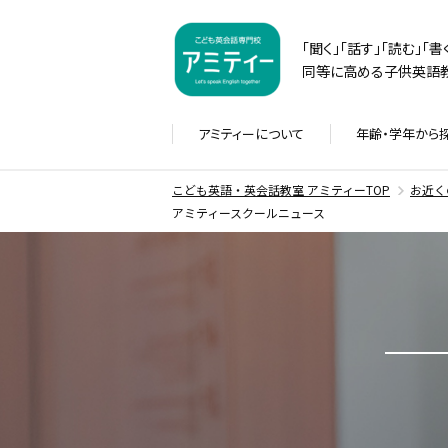
「聞く」「話す」「読む」「
同等に高める子供英語教
アミティーに
ついて
年齢・学年から
こども英語・英会話教室 アミティーTOP
お近く
アミティースクールニュース