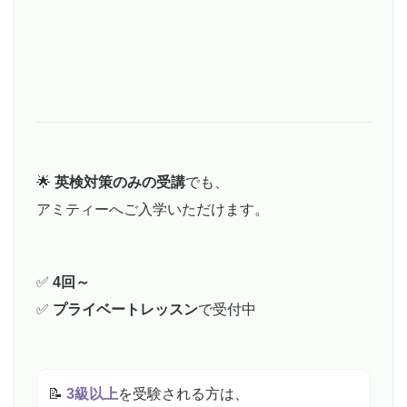
🌟
英検対策のみの受講
でも、
アミティーへご入学いただけます。
✅
4回～
✅
プライベートレッスン
で受付中
📝
3級以上
を受験される方は、