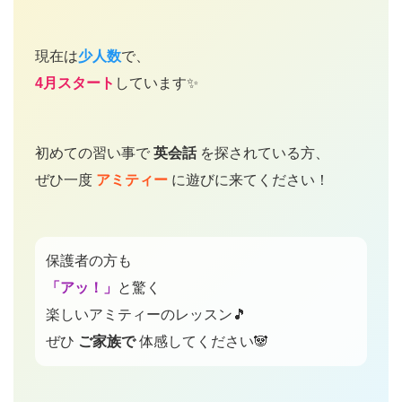
現在は
少人数
で、
4月スタート
しています✨
初めての習い事で
英会話
を探されている方、
ぜひ一度
アミティー
に遊びに来てください！
保護者の方も
「アッ！」
と驚く
楽しいアミティーのレッスン🎵
ぜひ
ご家族で
体感してください🐼