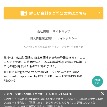
詳しい資料をご希望の方はこちら
会社情報
サイトマップ
個人情報保護方針
サイトポリシー
COPYRIGHT ©株式会社イーオン アミティー事業本部
英検
は、公益財団法人 日本英語検定協会の登録商標です。この
®
コンテンツは、公益財団法人 日本英語検定協会の承認や推奨、そ
の他の検討を受けたものではありません。
TOEIC is a registered trademark of ETS. This website is not
endorsed or approved by ETS. * L&R means LISTENING AND
PAGE
READING.
TOP
このページは Cookie（クッキー）を利用しています。
このサイトでは快適な閲覧のために Cookie を使用しています。Cookie の使用に同意
いただける場合は、「同意します」をクリックしてください。詳細については
Cookie ポリシーをご確認ください。 詳細は
こちら