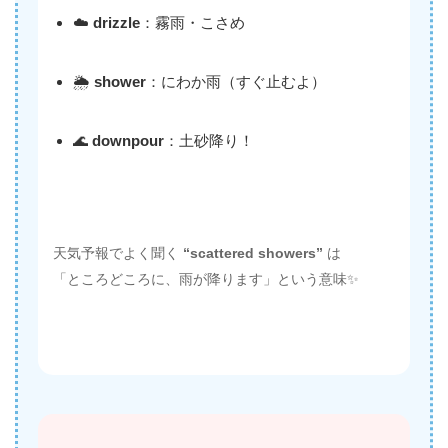
☁️
drizzle
：霧雨・こさめ
🌦️
shower
：にわか雨（すぐ止むよ）
🌊
downpour
：土砂降り！
天気予報でよく聞く
“scattered showers”
は
「ところどころに、雨が降ります」という意味✨