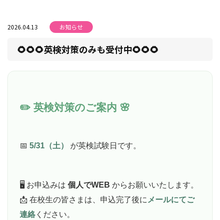
2026.04.13
お知らせ
🌻🌻🌻英検対策のみも受付中🌻🌻🌻
✏️ 英検対策のご案内 🌸
📅
5/31（土）
が英検試験日です。
🖥 お申込みは
個人でWEB
からお願いいたします。
📩 在校生の皆さまは、申込完了後に
メールにてご
連絡
ください。