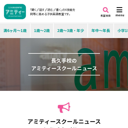
「聞く」「話す」「読む」「書く」の4技能を
同等に高める子供英語教室です。
menu
教室検索
満6ヶ月～1歳
1歳～2歳
2歳～3歳・年少
年中～年長
小学1
長久手校の
アミティースクールニュース
アミティースクールニュース