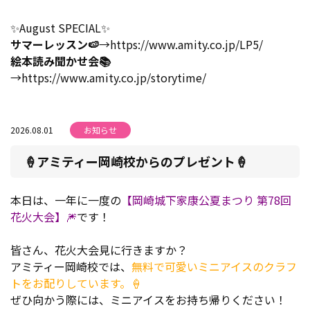
✨August SPECIAL✨
サマーレッスン🍉
→https://www.amity.co.jp/LP5/
絵本読み聞かせ会📚
→https://www.amity.co.jp/storytime/
2026.08.01
お知らせ
🍦アミティー岡崎校からのプレゼント🍦
本日は、一年に一度の
【岡崎城下家康公夏まつり 第78回
花火大会】🎆
です！
皆さん、花火大会見に行きますか？
アミティー岡崎校では、
無料で可愛いミニアイスのクラフ
トをお配りしています。🍦
ぜひ向かう際には、ミニアイスをお持ち帰りください！