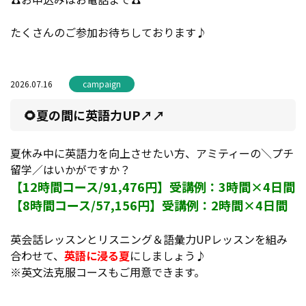
たくさんのご参加お待ちしております♪
2026.07.16
campaign
🌻夏の間に英語力UP↗️↗️
夏休み中に英語力を向上させたい方、アミティーの＼プチ
留学／はいかがですか？
【12時間コース/91,476円】受講例：3時間×4日間
【8時間コース/57,156円】受講例：2時間×4日間
英会話レッスンとリスニング＆語彙力UPレッスンを組み
合わせて、
英語に浸る夏
にしましょう♪
※英文法克服コースもご用意できます。