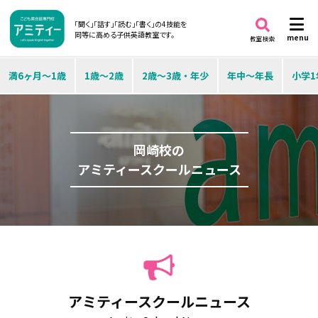
「聞く」「話す」「読む」「書く」の4技能を
同等に高める子供英語教室です。
menu
教室検索
満6ヶ月～1歳
1歳～2歳
2歳～3歳・年少
年中～年長
小学1
岡崎校の
アミティースクールニュース
アミティースクールニュース