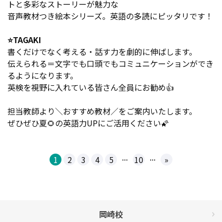
トと多彩なストーリーが魅力な
音声教材つき絵本シリーズ。英語の多読にピッタリです！
⭐TAGAKI
書くだけでなく考える・話す力を劇的に伸ばします。
伝えられる＝文字でも口頭でもコミュニケーションができ
るようになります。
英検を視野に入れている皆さん全員にお勧め👍
担当教師より＼おすすめ教材／をご案内いたします。
ぜひぜひ夏🌻の英語力UPにご活用ください🌠
...
...
1
2
3
4
5
10
»
岡崎校