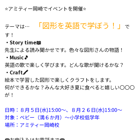
⭐アミティー岡崎でイベントを開催⭐
「図形を英語で学ぼう！」
テーマは…
で
す！
・Story time📖
先生による読み聞かせです。色々な図形さんの物語！
・Music🎵
英語の歌で楽しく学びます。どんな歌が聞けるかな？
・Craft🖍️
絵本で学習した図形で楽しくクラフトをします。
何ができるかな？みんな大好き夏に食べると嬉しい〇〇〇
が！
日時：８月５日(水)15:00～、８月２６日(水)15:00～
対象：ベビー（満６か月）～小学校低学年
場所：アミティー岡崎校
☎️お申込みはお電話まで☎️