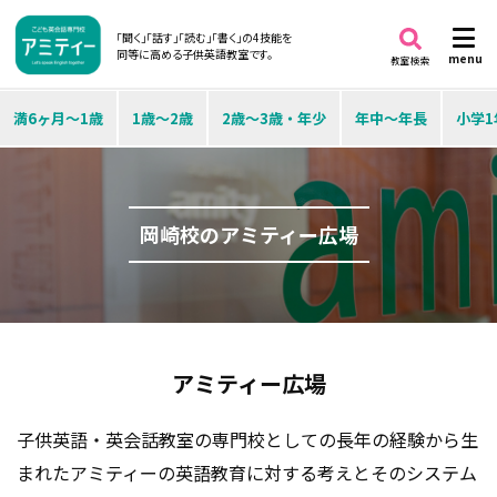
「聞く」「話す」「読む」「書く」の4技能を
同等に高める子供英語教室です。
menu
教室検索
満6ヶ月～1歳
1歳～2歳
2歳～3歳・年少
年中～年長
小学1
岡崎校のアミティー広場
アミティー広場
子供英語・英会話教室の専門校としての長年の経験から生
まれたアミティーの英語教育に対する考えとそのシステム