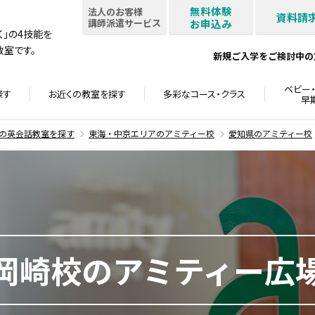
無料体験
法人のお客様
資料請
講師派遣サービス
お申込み
書く」の4技能を
室です。
新規ご入学をご検討中の
ベビー・
探す
お近くの教室を
探す
多彩なコース・
クラス
早
の英会話教室を探す
東海・中京エリアのアミティー校
愛知県のアミティー校
岡崎校のアミティー広