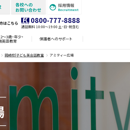
各校への
採用情報
求
お問い合わせ
Recruitment
0800-777-8888
方はこちら
通話無料 10:00〜19:00 土･日･祝含む
2～3歳・年少・
保護者への
サポート
期英語教育
岡崎校|子ども英会話教室
アミティー広場
場