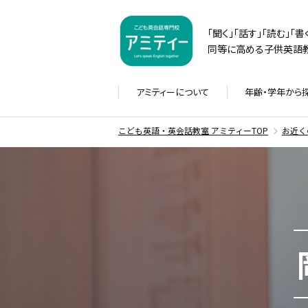
「聞く」「話す」「読む」「
同等に高める子供英語教
アミティーに
ついて
年齢・学年から
こども英語・英会話教室 アミティーTOP
お近く