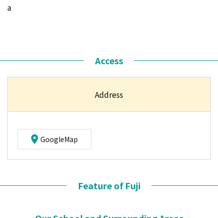
a
Access
Address
GoogleMap
Feature of Fuji
Our School and Surrounding Areas