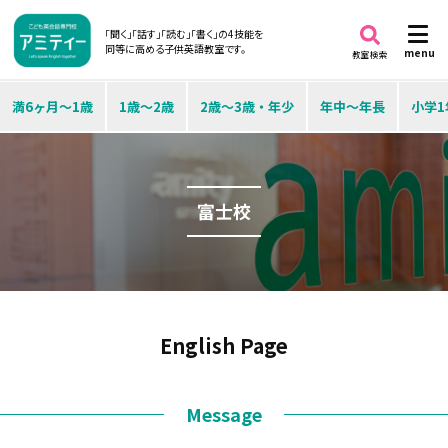
「聞く」「話す」「読む」「書く」の4技能を
同等に高める子供英語教室です。
menu
教室検索
満6ヶ月～1歳
1歳～2歳
2歳～3歳・年少
年中～年長
小学1
富士校
English Page
Message