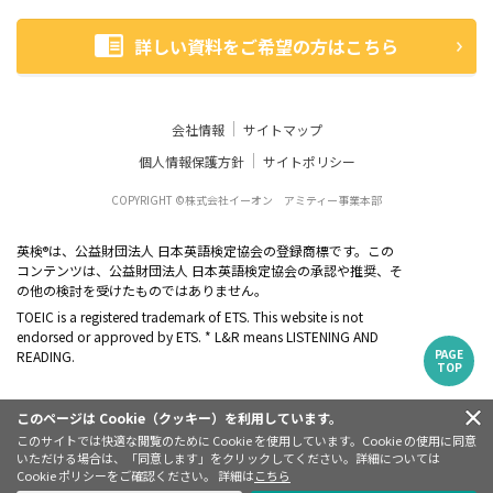
詳しい資料をご希望の方はこちら
会社情報
サイトマップ
個人情報保護方針
サイトポリシー
COPYRIGHT ©株式会社イーオン アミティー事業本部
英検
は、公益財団法人 日本英語検定協会の登録商標です。この
®
コンテンツは、公益財団法人 日本英語検定協会の承認や推奨、そ
の他の検討を受けたものではありません。
TOEIC is a registered trademark of ETS. This website is not
endorsed or approved by ETS. * L&R means LISTENING AND
PAGE
READING.
TOP
このページは Cookie（クッキー）を利用しています。
このサイトでは快適な閲覧のために Cookie を使用しています。Cookie の使用に同意
いただける場合は、「同意します」をクリックしてください。詳細については
Cookie ポリシーをご確認ください。 詳細は
こちら