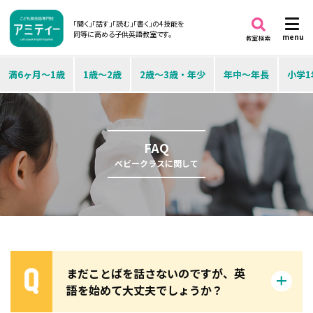
「聞く」「話す」「読む」「書く」の4技能を
同等に高める子供英語教室です。
menu
教室検索
満6ヶ月～1歳
1歳～2歳
2歳～3歳・年少
年中～年長
小学1
FAQ
ベビークラスに関して
まだことばを話さないのですが、英
語を始めて大丈夫でしょうか？