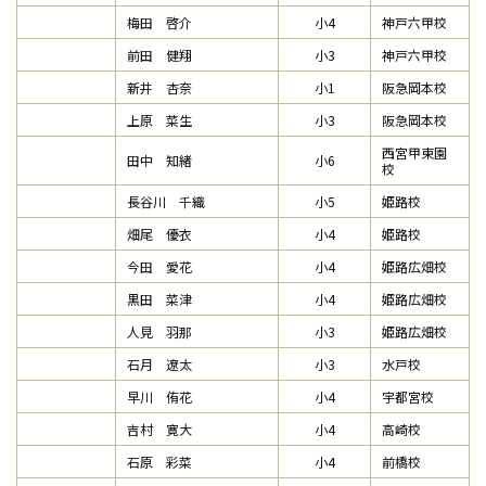
梅田 啓介
小4
神戸六甲校
前田 健翔
小3
神戸六甲校
新井 杏奈
小1
阪急岡本校
上原 菜生
小3
阪急岡本校
西宮甲東園
田中 知緒
小6
校
長谷川 千織
小5
姫路校
畑尾 優衣
小4
姫路校
今田 愛花
小4
姫路広畑校
黒田 菜津
小4
姫路広畑校
人見 羽那
小3
姫路広畑校
石月 遼太
小3
水戸校
早川 侑花
小4
宇都宮校
吉村 寛大
小4
高崎校
石原 彩菜
小4
前橋校