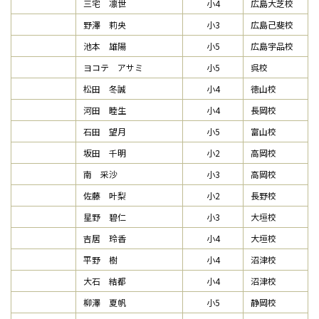
三宅 凛世
小4
広島大芝校
野澤 莉央
小3
広島己斐校
池本 雄陽
小5
広島宇品校
ヨコテ アサミ
小5
呉校
松田 冬誠
小4
徳山校
河田 睦生
小4
長岡校
石田 望月
小5
富山校
坂田 千明
小2
高岡校
南 采沙
小3
高岡校
佐藤 叶梨
小2
長野校
星野 碧仁
小3
大垣校
吉居 玲香
小4
大垣校
平野 樹
小4
沼津校
大石 結都
小4
沼津校
柳澤 夏帆
小5
静岡校