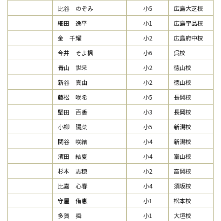
比谷 のぞみ
小5
広島大芝校
細田 逸平
小1
広島宇品校
金 千耀
小2
広島府中校
今井 そよ楓
小6
呉校
青山 世采
小2
徳山校
新谷 真由
小2
徳山校
藤松 咲希
小5
長岡校
堅田 百香
小3
長岡校
小柳 陽菜
小5
新潟校
関谷 咲結
小4
新潟校
濱田 結夏
小4
富山校
杉本 志穂
小2
高岡校
比嘉 心春
小4
須坂校
守屋 侑恵
小1
松本校
多賀 舜
小1
大垣校