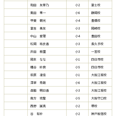
和田 友芽乃
小2
富士校
栗田 零一
小6
静岡校
甲斐 朝光
小4
豊橋校
富吉 美友
小3
岡崎校
中山 愛理
小4
豊田校
松岡 祐衣香
小3
長久手校
井田 樹里
小3
一宮校
岡本 なな
小1
四日市校
糟谷 紗良
小5
四日市校
萩原 凜佳
小1
大阪江坂校
深草 秀剛
小6
大阪江坂校
森脇 明日香
小3
大阪江坂校
南方 琉聖
小5
大阪守口校
西野 誠真
小2
堺校
谷 有紗
小2
神戸板宿校