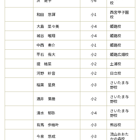
洪 是宇
小6
校
西宮甲子園
和田 悠諢
小1
校
大島 菜々美
小4
姫路校
城谷 唯翔
小4
姫路校
中西 奏介
小1
姫路校
平石 侑大
小2
姫路広畑校
提 結菜
小2
土浦校
河野 紗音
小2
日立校
さいたま与
稲葉 星良
小3
野校
さいたま与
酒井 果穂
小2
野校
さいたま与
清水 郁弥
小4
野校
有馬 歩結叶
小3
熊谷校
流山おおた
今泉 悠成
小3
かの森校