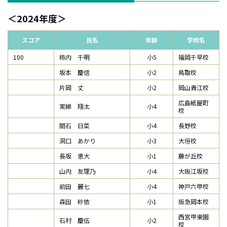
2024年度
スコア
氏名
年齢
学校名
100
柿内 千明
小5
福岡千早校
坂本 慶信
小2
鳥取校
片岡 丈
小2
岡山青江校
広島紙屋町
実綿 翔太
小4
校
間石 日菜
小4
長野校
洞口 あかり
小3
大垣校
長坂 恵大
小1
藤が丘校
山内 友理乃
小4
大阪江坂校
前田 麗七
小4
神戸六甲校
森田 紗依
小1
阪急岡本校
西宮甲東園
石村 慶伍
小2
校