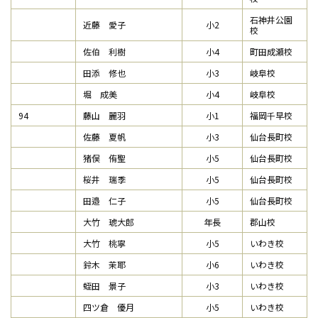
石神井公園
近藤 愛子
小2
校
佐伯 利樹
小4
町田成瀬校
田添 修也
小3
岐阜校
堀 成美
小4
岐阜校
94
藤山 麗羽
小1
福岡千早校
佐藤 夏帆
小3
仙台長町校
猪俣 侑聖
小5
仙台長町校
桜井 瑞季
小5
仙台長町校
田邉 仁子
小5
仙台長町校
大竹 琥大郎
年長
郡山校
大竹 桃寧
小5
いわき校
鈴木 茉耶
小6
いわき校
蛭田 景子
小3
いわき校
四ツ倉 優月
小5
いわき校