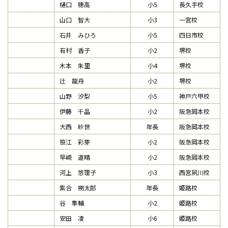
樋口 穂高
小5
長久手校
山口 智大
小3
一宮校
石井 みひろ
小5
四日市校
有村 香子
小2
堺校
木本 朱里
小4
堺校
辻 龍舟
小2
堺校
山野 汐梨
小5
神戸六甲校
伊藤 千晶
小2
阪急岡本校
大西 紗世
年長
阪急岡本校
笹江 彩芽
小2
阪急岡本校
早崎 道晴
小2
阪急岡本校
河上 悠理子
小3
西宮夙川校
紫合 朔太郎
年長
姫路校
谷 隼輔
小2
姫路校
安田 凌
小6
姫路校