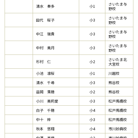
さいたま与
清水 奏多
小1
野校
さいたま与
田代 桜子
小3
野校
さいたま与
中江 瑞貴
小3
野校
さいたま与
中村 美月
小3
野校
さいたま北
杉村 仁
小2
大宮校
小池 凛桜
小1
川越校
清水 千尋
小3
熊谷校
益岡 果穂
小2
熊谷校
小川 美莉愛
小3
松戸馬橋校
白子 千穂
小4
松戸馬橋校
中十 梓
小3
松戸馬橋校
秋本 悠翔
小4
市川妙典校
中澤 美織
小2
市川妙典校