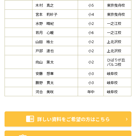
木村 真之
小5
東京曳舟校
宮本 莉紗子
小4
東京曳舟校
水野 晴紀
小2
一之江校
若月 心暖
小6
一之江校
山田 結士
小2
上北沢校
戸部 達也
小2
上北沢校
ひばりが丘
向山 葉太
小2
パルコ校
安藤 想華
小3
岐阜校
勝野 貫太
小3
岐阜校
河合 美咲
年中
岐阜校
詳しい資料をご希望の方はこちら