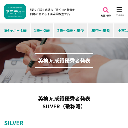
「聞く」「話す」「読む」「書く」の4技能を
同等に高める子供英語教室です。
menu
教室検索
満6ヶ月～1歳
1歳～2歳
2歳～3歳・年少
年中～年長
小学1
英検Jr.成績優秀者発表
英検Jr.成績優秀者発表
SILVER（敬称略）
SILVER