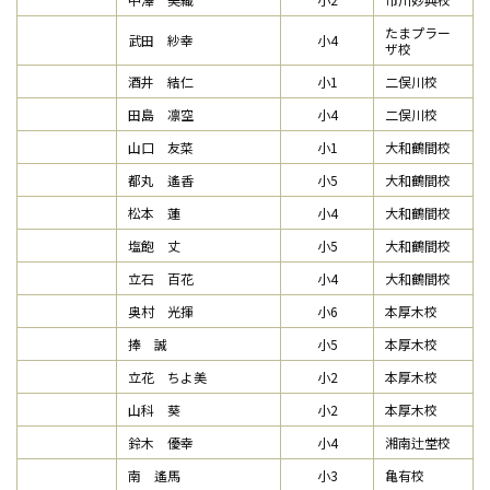
たまプラー
武田 紗幸
小4
ザ校
酒井 結仁
小1
二俣川校
田島 凛空
小4
二俣川校
山口 友菜
小1
大和鶴間校
都丸 遙香
小5
大和鶴間校
松本 蓮
小4
大和鶴間校
塩飽 丈
小5
大和鶴間校
立石 百花
小4
大和鶴間校
奥村 光揮
小6
本厚木校
捧 誠
小5
本厚木校
立花 ちよ美
小2
本厚木校
山科 葵
小2
本厚木校
鈴木 優幸
小4
湘南辻堂校
南 遙馬
小3
亀有校