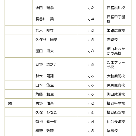
永田 瑞季
小2
西宮夙川校
西宮甲子園
長谷川 奨
小4
校
荒木 咲衣
小2
姫路広畑校
久保秋 陽菜
小5
高崎校
流山おおた
園田 海大
小3
かの森校
たまプラー
岡野 琉之介
小5
ザ校
鈴木 陽翔
小5
大和鶴間校
山本 悠生
小5
東京曳舟校
角藤 和生
小5
町田成瀬校
98
古野 佑奈
小2
福岡千早校
久保 ひなた
小1
福岡西新校
菊池 幸一朗
小4
仙台長町校
紺野 敬琉
小5
福島校