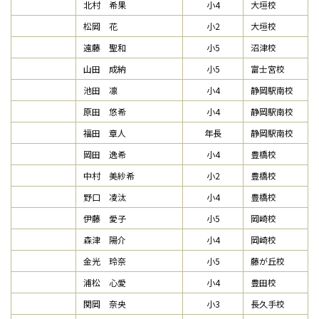
北村 希果
小4
大垣校
松岡 花
小2
大垣校
遠藤 聖和
小5
沼津校
山田 成納
小5
富士宮校
池田 凛
小4
静岡駅南校
原田 悠希
小4
静岡駅南校
福田 章人
年長
静岡駅南校
岡田 逸希
小4
豊橋校
中村 美紗希
小2
豊橋校
野口 凌汰
小4
豊橋校
伊藤 愛子
小5
岡崎校
森津 陽介
小4
岡崎校
金光 玲奈
小5
藤が丘校
浦松 心愛
小4
豊田校
関岡 奈央
小3
長久手校