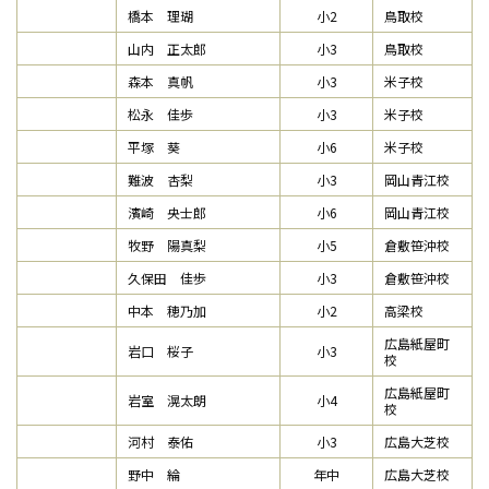
橋本 理瑚
小2
鳥取校
山内 正太郎
小3
鳥取校
森本 真帆
小3
米子校
松永 佳歩
小3
米子校
平塚 葵
小6
米子校
難波 杏梨
小3
岡山青江校
濱崎 央士郎
小6
岡山青江校
牧野 陽真梨
小5
倉敷笹沖校
久保田 佳歩
小3
倉敷笹沖校
中本 穂乃加
小2
高梁校
広島紙屋町
岩口 桜子
小3
校
広島紙屋町
岩室 滉太朗
小4
校
河村 泰佑
小3
広島大芝校
野中 綸
年中
広島大芝校