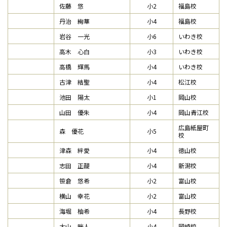
佐藤 悠
小2
福島校
丹治 絢華
小4
福島校
岩谷 一光
小6
いわき校
高木 心白
小3
いわき校
高橋 輝馬
小4
いわき校
古津 結聖
小4
松江校
池田 陽太
小1
岡山校
山田 優朱
小4
岡山青江校
広島紙屋町
森 優花
小5
校
津森 絆愛
小4
徳山校
志田 正醍
小4
新潟校
笹倉 悠希
小2
富山校
横山 幸花
小2
富山校
海堀 柚希
小4
長野校
大山 晄人
小4
岡崎校