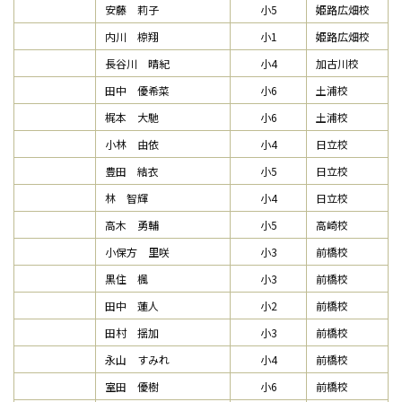
安藤 莉子
小5
姫路広畑校
内川 椋翔
小1
姫路広畑校
長谷川 晴紀
小4
加古川校
田中 優希菜
小6
土浦校
梶本 大馳
小6
土浦校
小林 由依
小4
日立校
豊田 結衣
小5
日立校
林 智輝
小4
日立校
高木 勇輔
小5
高崎校
小保方 里咲
小3
前橋校
黒住 楓
小3
前橋校
田中 蓮人
小2
前橋校
田村 揺加
小3
前橋校
永山 すみれ
小4
前橋校
室田 優樹
小6
前橋校