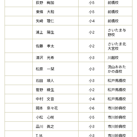
荻野 絢加
小5
前橋校
東條 大和
小5
前橋校
矢崎 理仁
小4
前橋校
さいたま与
浦上 陽生
小2
野校
さいたま北
佐藤 孝太
小2
大宮校
清沢 光希
小3
川越校
流山おおた
松原 一栞
小3
かの森校
石田 瑛人
小3
松戸馬橋校
管野 綾生
小2
松戸馬橋校
中村 文音
小4
松戸馬橋校
岡本 奈々花
小6
市川妙典校
小松 心咲
小5
市川妙典校
品川 眞之
小3
市川妙典校
T. M.
小3
市川妙典校