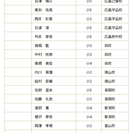
谷澤 脩斗
小5
広島己斐校
栗秋 佑真
小5
広島宇品校
西井 彩夏
小2
広島宇品校
石浦 凛
小5
広島宇品校
舛本 芽依
小5
広島府中校
楠堀 藍
小3
呉校
中村 咲良
小3
呉校
栗栖 美弦
小4
呉校
内川 葵偉
小2
徳山校
田村 菜織
小2
徳山校
佐野 星來
小5
長岡校
佐藤 礼依
小3
長岡校
渡部 薫
小4
新潟校
櫻沢 芽依
小4
新潟校
岡澤 孝晃
小2
富山校