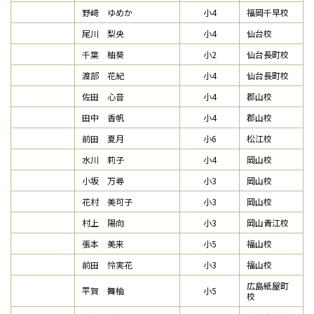
野﨑 ゆめか
小4
福岡千早校
尾川 梨央
小4
仙台校
千葉 柚葵
小2
仙台長町校
渡部 花紀
小4
仙台長町校
佐田 心音
小4
郡山校
田中 香帆
小4
郡山校
前田 夏月
小6
松江校
水川 莉子
小4
岡山校
小坂 万尋
小3
岡山校
花村 美可子
小3
岡山校
村上 陽向
小3
岡山青江校
張本 美来
小5
福山校
前田 怜実花
小3
福山校
広島紙屋町
平賀 舞柚
小5
校