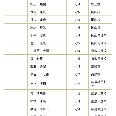
松山 知樹
小4
松江校
畑村 颯真
小6
岡山校
福良 煌也
小4
岡山校
岸本 奏汰
小6
岡山校
坂平 悠真
小4
岡山青江校
冨田 琉矢
小5
岡山青江校
小河原 太陽
小4
倉敷笹沖校
森 彩芽
小5
倉敷笹沖校
西郷 遙妃
小4
高梁校
長谷川 七香
小2
高梁校
広島紙屋町
水上 博嗣
小2
校
泉 穂乃香
小3
広島大芝校
神本 沙来
小4
広島大芝校
藏河 あかり
小4
広島大芝校