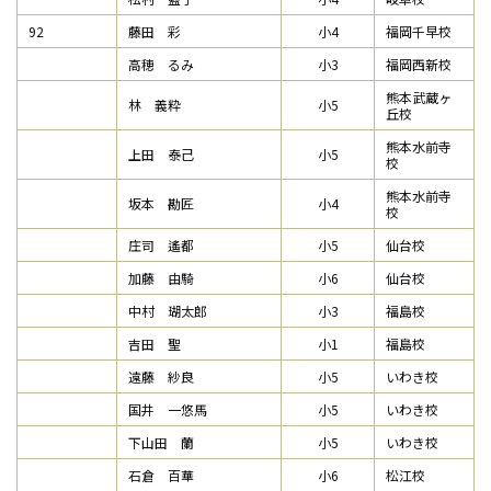
92
藤田 彩
小4
福岡千早校
高穂 るみ
小3
福岡西新校
熊本武蔵ヶ
林 義粋
小5
丘校
熊本水前寺
上田 泰己
小5
校
熊本水前寺
坂本 勘匠
小4
校
庄司 遙都
小5
仙台校
加藤 由騎
小6
仙台校
中村 瑚太郎
小3
福島校
吉田 聖
小1
福島校
遠藤 紗良
小5
いわき校
国井 一悠馬
小5
いわき校
下山田 蘭
小5
いわき校
石倉 百華
小6
松江校