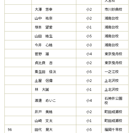
大宮校
大澤 悠幸
小2
市川妙典校
山中 祐奈
小2
湘南台校
塚本 望愛
小1
湘南台校
山田 結生
小5
湘南台校
今井 心結
小3
湘南台校
菅野 雄
小4
東京曳舟校
貞比良 杏
小2
東京曳舟校
粟生田 佳汰
小5
一之江校
土屋 侶偉
小2
上北沢校
林 大誠
小1
上北沢校
石神井公園
渡邊 めいこ
小4
校
井戸 美結
小2
町田成瀬校
山崎 文太
小1
町田成瀬校
96
田代 晃大
小5
福岡千早校