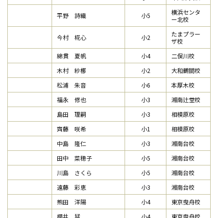
横浜センタ
平野 詩織
小5
ー北校
たまプラー
今村 椛心
小2
ザ校
綿貫 夏帆
小4
二俣川校
木村 紗梛
小2
大和鶴間校
松浦 朱音
小6
本厚木校
福永 修也
小3
湘南辻堂校
島田 理嗣
小3
相模原校
齊藤 咲希
小1
相模原校
中島 隆仁
小3
湘南台校
田中 菜穂子
小5
湘南台校
川島 さくら
小5
湘南台校
遠藤 彩恵
小3
湘南台校
熊田 洋陽
小4
東京曳舟校
櫻井 猛
小4
東京曳舟校