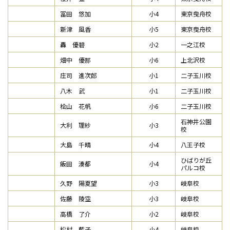
冨田 悠加
小4
東京曳舟校
新津 風香
小5
東京曳舟校
轟 優碧
小2
一之江校
畑中 優那
小6
上北沢校
庄司 進次郎
小1
二子玉川校
八木 武
小1
二子玉川校
桧山 花帆
小6
二子玉川校
石神井公園
大利 理紗
小3
校
大島 千晴
小4
八王子校
ひばりが丘
飯田 湊都
小4
パルコ校
久野 陽夏望
小3
岐阜校
佐藤 陵空
小3
岐阜校
高橋 了介
小2
岐阜校
松村 藍子
小4
岐阜校