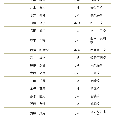
井上 桜大
小3
長久手校
水野 奏輔
小4
長久手校
森垣 璃子
年中
四日市校
武岡 愛莉
小2
神戸六甲校
西宮甲東園
松本 千裕
小5
校
西澤 弥華沙
年長
西宮夙川校
岩井 駿佑
小3
姫路広畑校
藤原 永惺
小1
大久保校
大西 高徳
小3
日立校
井田 千尋
小5
高崎校
金子 葵泉
小1
前橋校
須永 國天
小2
前橋校
近藤 友惺
小5
前橋校
さいたま北
貢藤 菜月
小3