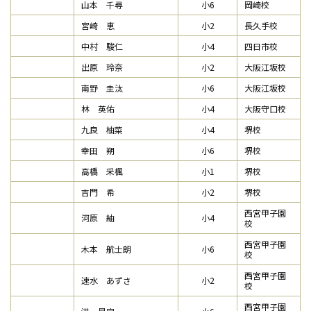
山本 千尋
小6
岡崎校
宮崎 恵
小2
長久手校
中村 駿仁
小4
四日市校
出原 玲奈
小2
大阪江坂校
南野 圭汰
小6
大阪江坂校
林 英佑
小4
大阪守口校
九良 柚菜
小4
堺校
幸田 朔
小6
堺校
高橋 采楓
小1
堺校
吉門 希
小2
堺校
西宮甲子園
河原 紬
小4
校
西宮甲子園
木本 航士朗
小6
校
西宮甲子園
速水 あずさ
小2
校
西宮甲子園