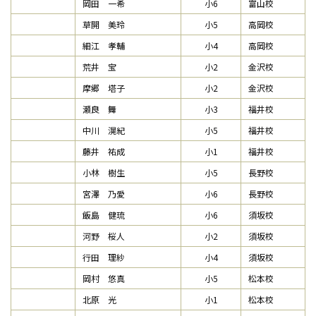
岡田 一希
小6
富山校
草開 美玲
小5
高岡校
細江 孝輔
小4
高岡校
荒井 宝
小2
金沢校
摩郷 塔子
小2
金沢校
瀬良 舞
小3
福井校
中川 滉紀
小5
福井校
藤井 祐成
小1
福井校
小林 樹生
小5
長野校
宮澤 乃愛
小6
長野校
飯島 健琉
小6
須坂校
河野 桜人
小2
須坂校
行田 理紗
小4
須坂校
岡村 悠真
小5
松本校
北原 光
小1
松本校