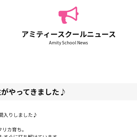
アミティースクールニュース
Amity School News
生がやってきました♪
間入りしました♪
フリカ育ち。
もすぐに打ち解けています。