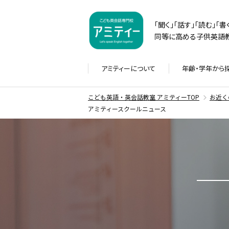
「聞く」「話す」「読む」「
同等に高める子供英語教
アミティーに
ついて
年齢・学年から
こども英語・英会話教室 アミティーTOP
お近く
アミティースクールニュース