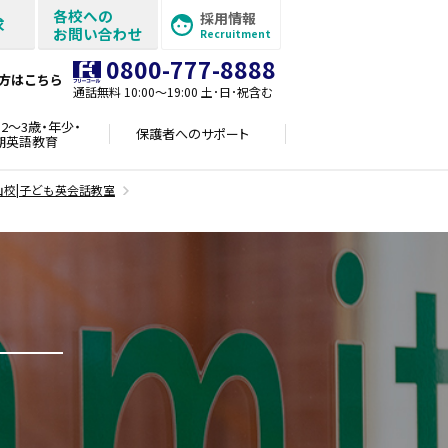
各校への
採用情報
求
お問い合わせ
Recruitment
0800-777-8888
方はこちら
通話無料 10:00〜19:00 土･日･祝含む
2～3歳・年少・
保護者への
サポート
期英語教育
山校|子ども英会話教室