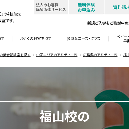
無料体験
法人のお客様
資料請
講師派遣サービス
お申込み
書く」の4技能を
室です。
新規ご入学をご検討中の
ベビー・
探す
お近くの教室を
探す
多彩なコース・
クラス
早
の英会話教室を探す
中国エリアのアミティー校
広島県のアミティー校
福
福山校の