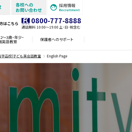
各校への
採用情報
求
お問い合わせ
Recruitment
0800-777-8888
方はこちら
通話無料 10:00〜19:00 土･日･祝含む
2～3歳・年少・
保護者への
サポート
期英語教育
島宇品校|子ども英会話教室
English Page