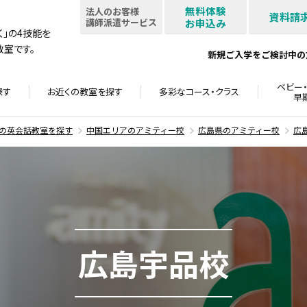
無料体験
法人のお客様
資料請
講師派遣サービス
お申込み
書く」の4技能を
室です。
新規ご入学をご検討中の
ベビー・
探す
お近くの教室を
探す
多彩なコース・
クラス
早
の英会話教室を探す
中国エリアのアミティー校
広島県のアミティー校
広
広島宇品校