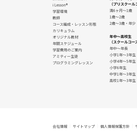
（プリスクール
i Lesson®
満6ヶ月～1歳
学習環境
1歳～2歳
教師
2歳～3歳・年少
コース編成・レッスン形態
カリキュラム
年中～高校生
オリジナル教材
（スクールコー
年間スケジュール
年中～年長
学習費用のご案内
小学1年～3年生
アミティー生徒
小学4年～5年生
プログラミングレッスン
小学6年生
中学1年〜3年生
高校1年〜3年生
会社情報
サイトマップ
個人情報保護方針