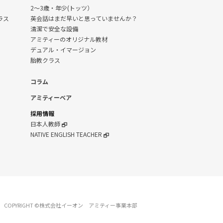
2～3歳・年少(トッツ）
クラス
英会話はまだ早いと思っていませんか？
清潔で安全な設備
アミティーのオリジナル教材
デュアル・イマージョン
胎教クラス
コラム
アミティーベア
採用情報
日本人教師
NATIVE ENGLISH TEACHER
COPYRIGHT ©株式会社イーオン アミティー事業本部