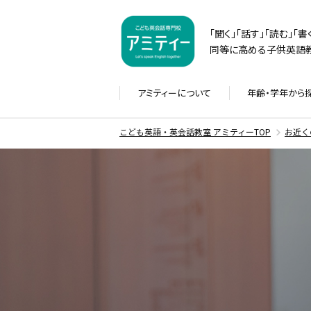
「聞く」「話す」「読む」「
同等に高める子供英語教
アミティーに
ついて
年齢・学年から
こども英語・英会話教室 アミティーTOP
お近く