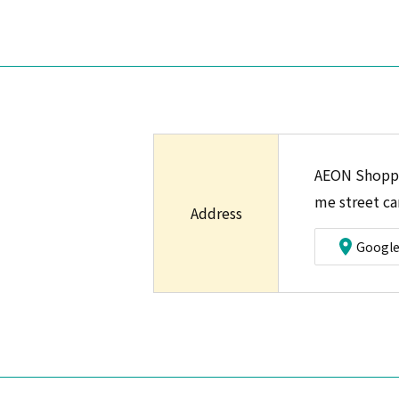
AEON Shoppin
me street car
Address
Googl