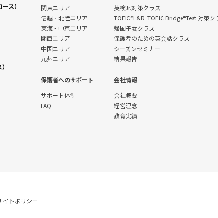
コース）
関東エリア
英検Jr.対策クラス
信越・北陸エリア
TOEIC®L&R･TOEIC Bridge®Test 対策
東海・中京エリア
帰国子女クラス
関西エリア
保護者のための英会話クラス
中国エリア
シーズンセミナー
九州エリア
結果報告
ス）
保護者へのサポート
会社情報
サポート体制
会社概要
FAQ
経営理念
教育実績
サイトポリシー