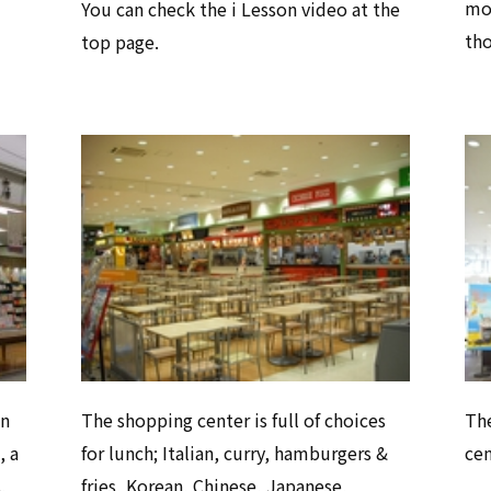
mot
You can check the i Lesson video at the
tho
top page.
The shopping center is full of choices
The
on
for lunch; Italian, curry, hamburgers &
cen
, a
fries, Korean, Chinese, Japanese,
,