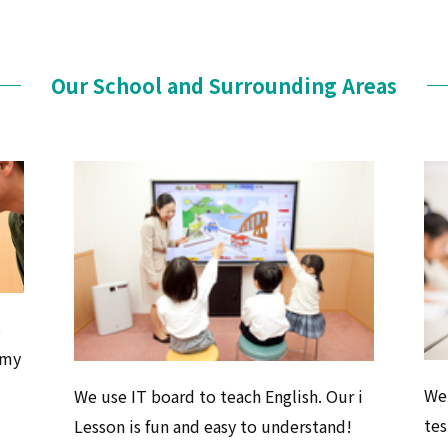
Our School and Surrounding Areas
s
mmy
We
We use IT board to teach English. Our i
tes
Lesson is fun and easy to understand!