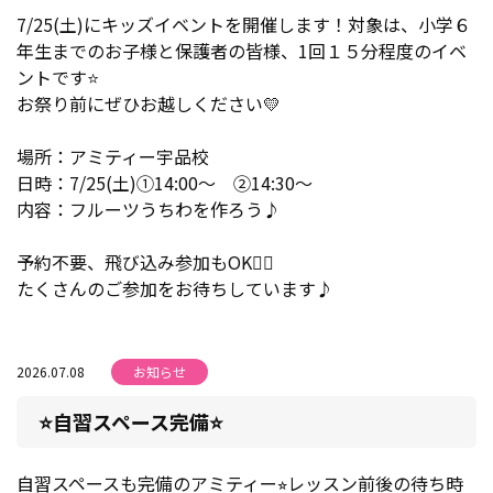
7/25(土)にキッズイベントを開催します！対象は、小学６
年生までのお子様と保護者の皆様、1回１５分程度のイベ
ントです⭐
お祭り前にぜひお越しください💛
場所：アミティー宇品校
日時：7/25(土)①14:00～ ②14:30～
内容：フルーツうちわを作ろう♪
予約不要、飛び込み参加もOK🙆‍♀️
たくさんのご参加をお待ちしています♪
2026.07.08
お知らせ
⭐️自習スペース完備⭐️
自習スペースも完備のアミティー⭐︎レッスン前後の待ち時