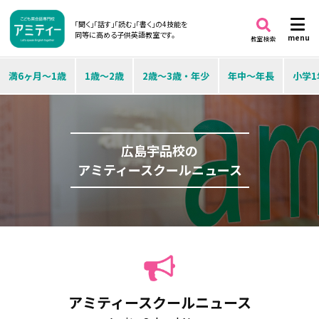
「聞く」「話す」「読む」「書く」の4技能を
同等に高める子供英語教室です。
menu
教室検索
満6ヶ月～1歳
1歳～2歳
2歳～3歳・年少
年中～年長
小学1
広島宇品校の
アミティースクールニュース
アミティースクールニュース