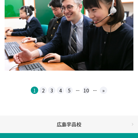
...
...
1
2
3
4
5
10
»
広島宇品校