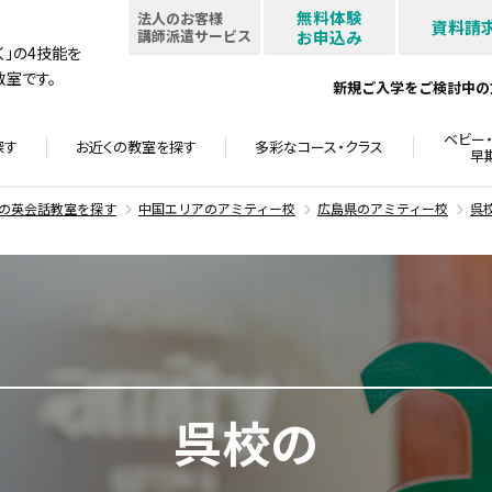
無料体験
法人のお客様
資料請
講師派遣サービス
お申込み
書く」の4技能を
室です。
新規ご入学をご検討中の
ベビー・
探す
お近くの教室を
探す
多彩なコース・
クラス
早
の英会話教室を探す
中国エリアのアミティー校
広島県のアミティー校
呉
呉校の