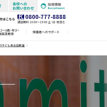
各校への
採用情報
求
お問い合わせ
Recruitment
0800-777-8888
方はこちら
通話無料 10:00〜19:00 土･日･祝含む
2～3歳・年少・
保護者への
サポート
期英語教育
校|子ども英会話教室