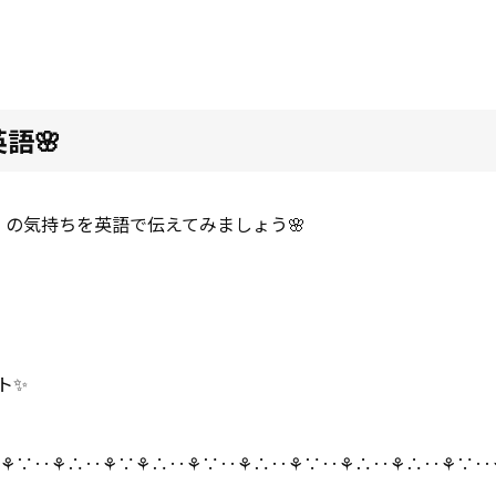
語🌸
」の気持ちを英語で伝えてみましょう🌸
ト✨
⚘∵‥⚘∴‥⚘∵⚘∴‥⚘∵‥⚘∴‥⚘∵‥⚘∴‥⚘∴‥⚘∵‥