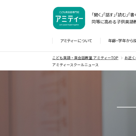
「聞く」「話す」「読む」「
同等に高める子供英語教
アミティーに
ついて
年齢・学年から
こども英語・英会話教室 アミティーTOP
お近く
アミティースクールニュース