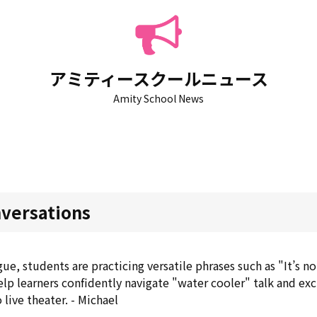
アミティースクールニュース
Amity School News
nversations
gue, students are practicing versatile phrases such as "It’s no
p learners confidently navigate "water cooler" talk and ex
live theater. - Michael