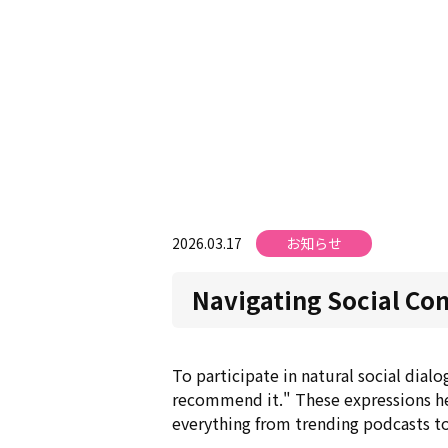
2026.03.17
お知らせ
Navigating Social Co
To participate in natural social dialo
recommend it." These expressions hel
everything from trending podcasts to 