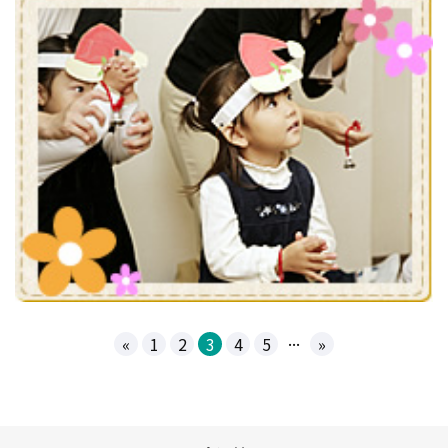
...
«
1
2
3
4
5
»