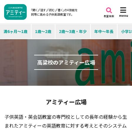
「聞く」「話す」「読む」「書く」の4技能を
同等に高める子供英語教室です。
menu
教室検索
満6ヶ月～1歳
1歳～2歳
2歳～3歳・年少
年中～年長
小学1
高梁校のアミティー広場
アミティー広場
子供英語・英会話教室の専門校としての長年の経験から生
まれたアミティーの英語教育に対する考えとそのシステム