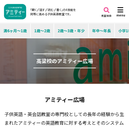
「聞く」「話す」「読む」「書く」の4技能を
同等に高める子供英語教室です。
menu
教室検索
満6ヶ月～1歳
1歳～2歳
2歳～3歳・年少
年中～年長
小学1
高梁校のアミティー広場
アミティー広場
子供英語・英会話教室の専門校としての長年の経験から生
まれたアミティーの英語教育に対する考えとそのシステム