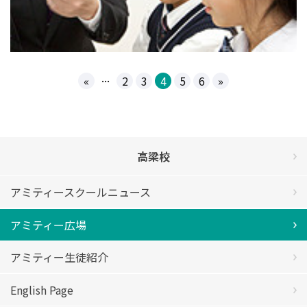
...
«
2
3
4
5
6
»
高梁校
アミティースクールニュース
アミティー広場
アミティー生徒紹介
English Page