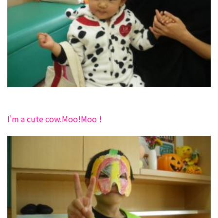
I'm a cute cow.Moo!Moo！