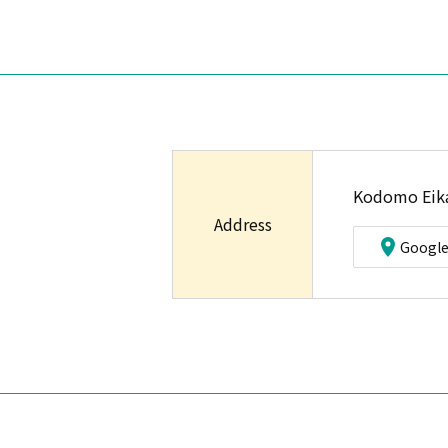
Kodomo Eikai
Address
Googl