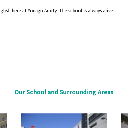
nglish here at Yonago Amity. The school is always alive
Our School and Surrounding Areas