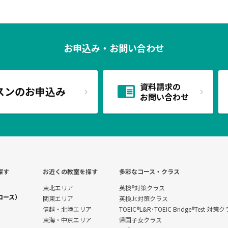
お申込み・お問い合わせ
資料請求の
スンのお申込み
お問い合わせ
探す
お近くの教室を探す
多彩なコース・クラス
東北エリア
英検®対策クラス
コース）
関東エリア
英検Jr.対策クラス
信越・北陸エリア
TOEIC®L&R･TOEIC Bridge®Test 対策
東海・中京エリア
帰国子女クラス