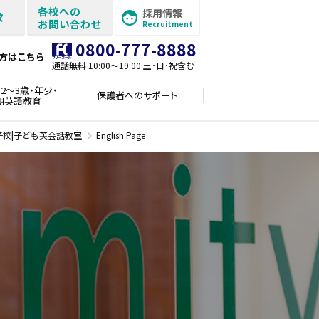
各校への
採用情報
求
お問い合わせ
Recruitment
0800-777-8888
方はこちら
通話無料 10:00〜19:00 土･日･祝含む
2～3歳・年少・
保護者への
サポート
期英語教育
子校|子ども英会話教室
English Page