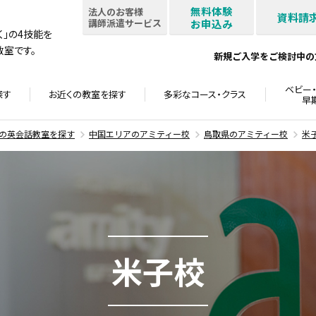
無料体験
法人のお客様
資料請
講師派遣サービス
お申込み
書く」の4技能を
室です。
新規ご入学をご検討中の
ベビー・
探す
お近くの教室を
探す
多彩なコース・
クラス
早
の英会話教室を探す
中国エリアのアミティー校
鳥取県のアミティー校
米
米子校