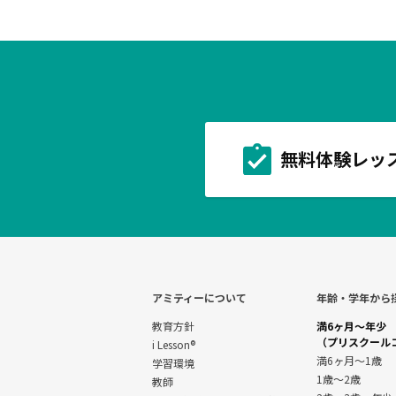
無料体験レッ
アミティーについて
年齢・学年から
教育方針
満6ヶ月～年少
（プリスクール
i Lesson®
満6ヶ月～1歳
学習環境
1歳～2歳
教師