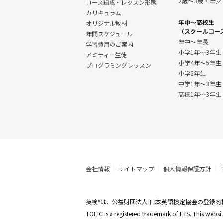
2歳～3歳・年少
コース編成・レッスン形態
カリキュラム
年中～高校生
オリジナル教材
（スクールコー
年間スケジュール
年中～年長
学習費用のご案内
小学1年～3年生
アミティー生徒
小学4年～5年生
プログラミングレッスン
小学6年生
中学1年〜3年生
高校1年〜3年生
会社情報
サイトマップ
個人情報保護方針
英検
は、公益財団法人 日本英語検定協会の登録商
®
TOEIC is a registered trademark of ETS. This web