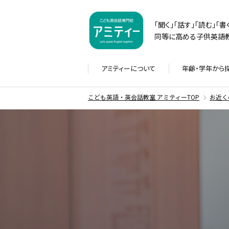
「聞く」「話す」「読む」「
同等に高める子供英語教
アミティーに
ついて
年齢・学年から
こども英語・英会話教室 アミティーTOP
お近く