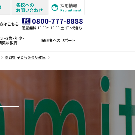
各校への
採用情報
求
お問い合わせ
Recruitment
0800-777-8888
方はこちら
通話無料 10:00〜19:00 土･日･祝含む
2～3歳・年少・
保護者への
サポート
期英語教育
高岡校|子ども英会話教室