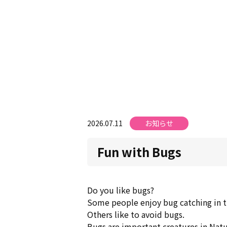
2026.07.11
お知らせ
Fun with Bugs
Do you like bugs?
Some people enjoy bug catching in 
Others like to avoid bugs.
Bugs are important creatures in Natu