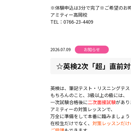
※体験申込は3分で完了※ご希望のお
アミティー高岡校
TEL：0766-23-4409
2026.07.09
お知らせ
☆英検2次「超」直前
英検は、筆記テスト・リスニングテス
もちろんのこと、3級以上の級には、
一次試験合格後に
二次面接試験
があり
アミティーの対策レッスンで、
万全に準備をして本番に臨みましょう
在校生だけでなく、
対策レッスンだけ
ご受講
もできます。