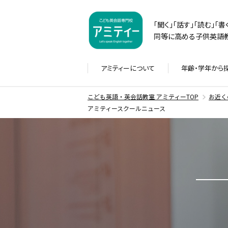
「聞く」「話す」「読む」「
同等に高める子供英語教
アミティーに
ついて
年齢・学年から
こども英語・英会話教室 アミティーTOP
お近く
アミティースクールニュース