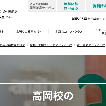
無料体験
法人のお客様
資料請
講師派遣サービス
お申込み
書く」の4技能を
室です。
新規ご入学をご検討中の
ベビー・
探す
お近くの教室を
探す
多彩なコース・
クラス
早
の英会話教室を探す
信越・北陸エリアのアミティー校
富山県のアミティー校
高岡校の