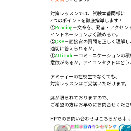
対策レッスンでは、試験本番同様に
3つのポイントを徹底指導します！
➀
Reading
－文章を、発音・アクセン
イントネーションよく読めるか。
➁
Q&A
－面接官の質問を正しく理解し
適切に答えられるか。
➂
Attitude
－コミュニケーションの積
意欲があるか。アイコンタクトはどう
アミティーの在校生でなくても、
対策レッスンはご受講いただけます。
席が限られておりますので、
ご希望の方はお早めにお問合せくださ
HPでのお問い合わせはこちらから↓