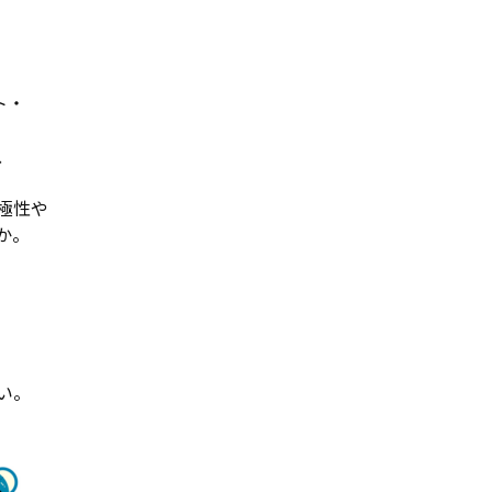
ト・
、
極性や
か。
い。
↓