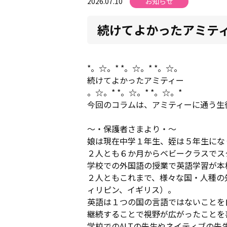
2026.07.10
お知らせ
続けてよかったアミティ
*。☆。* *。☆。* *。☆。
続けてよかったアミティー
。☆。* *。☆。* *。☆。*
今回のコラムは、アミティーに通う生
～・保護者さまより・～
娘は現在中学１年生、姪は５年生にな
２人とも６か月からベビークラスでス
学校での外国語の授業で英語学習が本
２人ともこれまで、様々な国・人種の
ィリピン、イギリス）。
英語は１つの国の言語ではないことを
継続することで視野が広がったことを
学校でのALTの先生やネイティブの