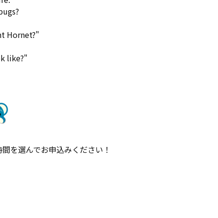
bugs?
nt Hornet?"
k like?"
↓
時間を選んでお申込みください！