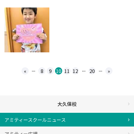
...
...
...
«
8
9
10
11
12
20
»
大久保校
アミティースクールニュース
アミティー広場