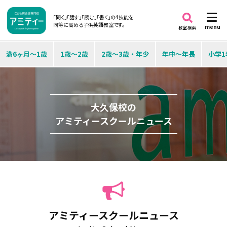
「聞く」「話す」「読む」「書く」の4技能を
同等に高める子供英語教室です。
menu
教室検索
満6ヶ月～1歳
1歳～2歳
2歳～3歳・年少
年中～年長
小学1
大久保校の
アミティースクールニュース
アミティースクールニュース