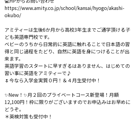
💻HPからお問い合わせ
https://www.amity.co.jp/school/kansai/hyogo/akashi-
okubo/
アミティーは生後6か月から高校3年生までご通学頂ける子
ども英語専門校です。
ベビーのうちから日常的に英語に触れることで日本語の習
得と同じ過程をたどり、自然に英語を身につけることが出
来ます。
英語学習のスタートに早すぎるはありません、はじめての
習い事に英語をアミティーで♪
🌷今なら入学金実質０円！＆４月生受付中！
✨New！✨月２回のプライベートコース新登場！月額
12,100円！枠に限りがございますのでお申込みはお早めに
どうぞ。
＊英検対策も受付中！