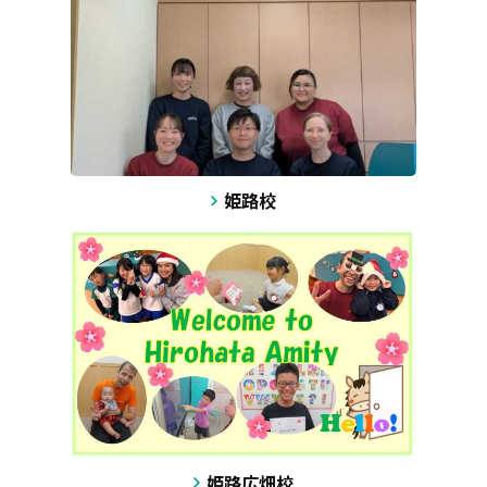
姫路校
姫路広畑校