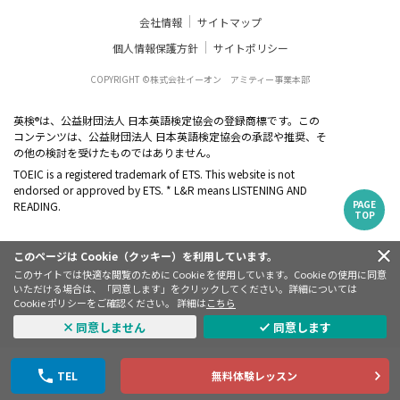
会社情報
サイトマップ
個人情報保護方針
サイトポリシー
COPYRIGHT ©株式会社イーオン アミティー事業本部
英検
は、公益財団法人 日本英語検定協会の登録商標です。この
®
コンテンツは、公益財団法人 日本英語検定協会の承認や推奨、そ
の他の検討を受けたものではありません。
TOEIC is a registered trademark of ETS. This website is not
endorsed or approved by ETS. * L&R means LISTENING AND
PAGE
READING.
TOP
このページは Cookie（クッキー）を利用しています。
このサイトでは快適な閲覧のために Cookie を使用しています。Cookie の使用に同意
いただける場合は、「同意します」をクリックしてください。詳細については
Cookie ポリシーをご確認ください。 詳細は
こちら
同意しません
同意します
TEL
無料体験レッスン