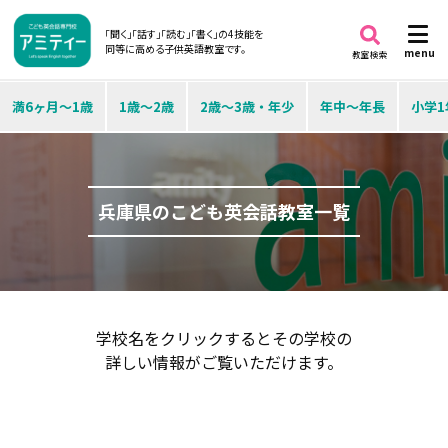
「聞く」「話す」「読む」「書く」の4技能を
同等に高める子供英語教室です。
menu
教室検索
満6ヶ月～1歳
1歳～2歳
2歳～3歳・年少
年中～年長
小学1
兵庫県のこども英会話教室一覧
学校名をクリックするとその学校の
詳しい情報がご覧いただけます。