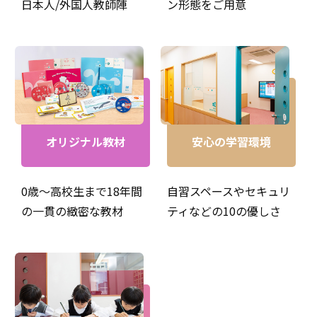
日本人/外国人教師陣
ン形態をご用意
オリジナル教材
安心の学習環境
0歳～高校生まで18年間
自習スペースやセキュリ
ネイティブの子供たちが母語として英語学習に使用してい
の一貫の緻密な教材
ティなどの10の優しさ
るCD-ROMを教材にレッスンします。ネイティブのナチュ
ラルのネイティブスピードの英語を聞き取る長文読解の力
が身に付くと共に、語彙力を高めるのに最適のコース。英
検・TOEICなどリスニング対策としてもお勧めです。