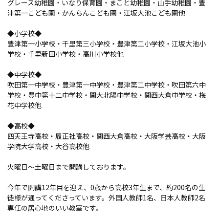
グレース幼稚園・いなり保育園・まこと幼稚園・山手幼稚園・豊
津第一こども園・かんらんこども園・江坂大池こども園他
◆小学校◆
豊津第一小学校・千里第三小学校・豊津第二小学校・江坂大池小
学校・千里新田小学校・高川小学校他
◆中学校◆
吹田第一中学校・豊津第一中学校・豊津第二中学校・吹田第六中
学校・豊中第十二中学校・関大北陽中学校・関西大倉中学校・梅
花中学校他
◆高校◆
四天王寺高校・履正社高校・関西大倉高校・大阪学芸高校・大阪
学院大学高校・大谷高校他
火曜日～土曜日まで開講しております。
今年で開講12年目を迎え、0歳から高校3年生まで、約200名の生
徒様が通ってくださっています。外国人教師1名、日本人教師2名
専任の居心地のいい教室です。