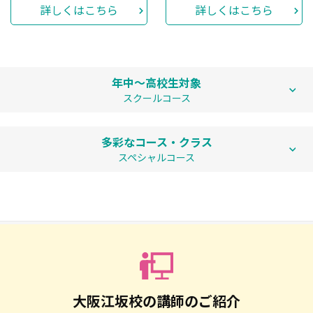
アミティーが独自に開発しましたタッチパネル式のデジタ
詳しくはこちら
詳しくはこちら
ル教材です。写真やイラストが動いたり、画面に色を塗っ
たりなど、生活シーンを体感しながら自然に英語を学んで
いきます。★「iLesson」を使用した体験レッスンも随時
受付けております。（年中以上）是非お試し下さい♪
年中〜高校生対象
スクールコース
多彩なコース・クラス
スペシャルコース
大阪江坂校の講師のご紹介