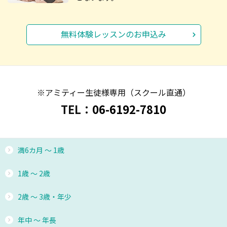
無料体験レッスンのお申込み
※アミティー生徒様専用（スクール直通）
TEL：
06-6192-7810
邦人スタッフもネイティブスタッフもフルタイムで勤務。
基本のレギュラーコースとの組み合わせで週２、週３、週
満6カ月 ～ 1歳
４のレッスンで英語漬けも可能です。
1歳 ～ 2歳
2歳 ～ 3歳・年少
年中 ～ 年長