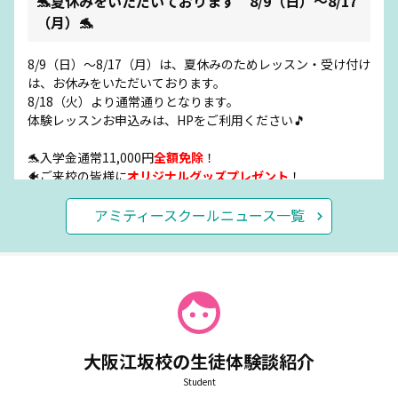
🐬夏休みをいただいております 8/9（日）～8/17
（月）🐬
8/9（日）～8/17（月）は、夏休みのためレッスン・受け付け
は、お休みをいただいております。
8/18（火）より通常通りとなります。
体験レッスンお申込みは、HPをご利用ください🎵
🐬入学金通常11,000円
全額免除
！
🐠ご来校の皆様に
オリジナルグッズプレゼント
！
🐬ご兄弟、お友達同士でペア入会いただいた方は教材費
3,000
円
割引！😊✨
アミティースクールニュース一覧
2026.08.05
イベント
🍧アミティーでCOOL SHARE!🍧夏祭りイベント本
日13:00から！
大阪江坂校の生徒体験談紹介
本日13:00～17:00、アミティーでの夏祭りイベントを実施し
Student
ます
🍉