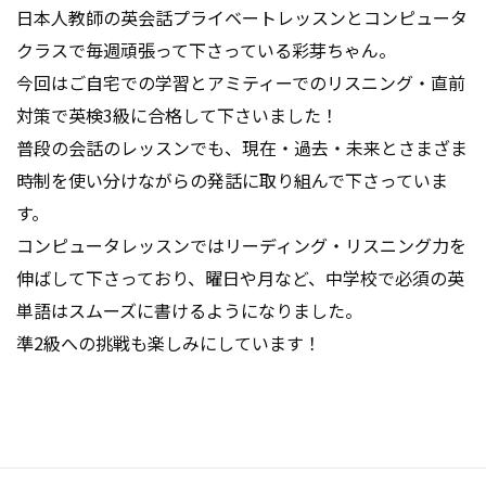
少しでも涼しい場所で、英語に触れながら楽しく過ごしまし
日本人教師の英会話プライベートレッスンとコンピュータ
ょう！
クラスで毎週頑張って下さっている彩芽ちゃん。
皆様のお越しをお待ちしております♪
今回はご自宅での学習とアミティーでのリスニング・直前
対策で英検3級に合格して下さいました！
お知らせ
2026.07.19
普段の会話のレッスンでも、現在・過去・未来とさまざま
時制を使い分けながらの発話に取り組んで下さっていま
🌤3連休🌻夏休みも始まりました🍉
す。
コンピュータレッスンではリーディング・リスニング力を
猛暑の毎日、皆さま3連休をお楽しみいただけてますか？
伸ばして下さっており、曜日や月など、中学校で必須の英
子どもたちも待ちに待った夏休みが始まりましたね！
単語はスムーズに書けるようになりました。
今年の夏は、ちょっと英語に楽しく触れてみませんか⁈
準2級への挑戦も楽しみにしています！
7月のお知らせです。
🍧
子ども向けの無料イベント
🍧
開催日時：7/28（火）15：00～
🍧
サマーレッスン申込受付
🍧