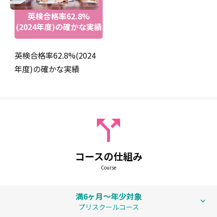
英検合格率62.8%
(2024年度)の確かな実績
英検合格率62.8%(2024
年度)の確かな実績
コースの仕組み
Course
アミティーの英検対策クラスでは各級にポイントを絞った
頻出単語・表現や長文・文法問題対策に取り組み、より確
満6ヶ月～年少対象
実な合格を目指します。低年齢のお子様はマークシートへ
プリスクールコース
の記入練習も行います。また、アミティーは英検準会場資