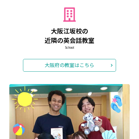
申込締め切り：7/31（金）まで
お申し込みは、HPからも受付中です！
大阪江坂校の
楽しい夏の思い出をアミティーで！
近隣の英会話教室
お知らせ
School
2026.07.13
大阪府の教室はこちら
🍉只今サマーレッスン受付中！🍉
この夏は、アミティーのサマーレッスンにぜひチャレンジ下
さい！
実際のグループレッスンに3回おためしでご参加いただけま
す。
受講期間：7/1（水）～8/29（土）
参加料： 8,580円 （※入学金・登録料・受講料すべて込
み）