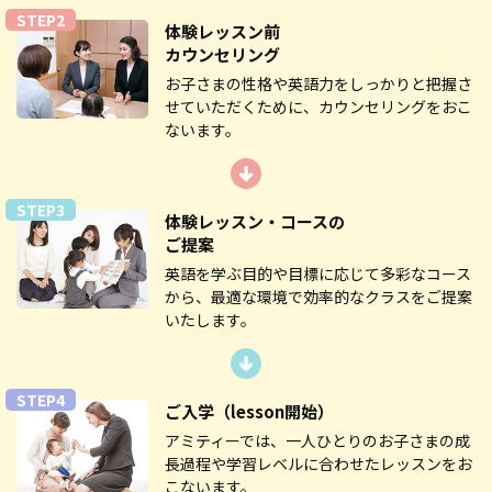
STEP2
体験レッスン前
カウンセリング
お子さまの性格や英語力をしっかりと把握さ
せていただくために、カウンセリングをおこ
ないます。
STEP3
体験レッスン・コースの
ご提案
こども目線で整えられた学習環境で集中して楽しくレッス
英語を学ぶ目的や目標に応じて多彩なコース
ンを受けられます！レッスンの様子はいつもガラス越しに
から、最適な環境で効率的なクラスをご提案
いたします。
ご見学いただけますので安心です。
STEP4
ご入学
（lesson開始）
アミティーでは、一人ひとりのお子さまの成
長過程や学習レベルに合わせたレッスンをお
こないます。