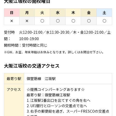
大阪江坂校の開校曜日
日
月
火
水
木
金
土
×
×
○
○
○
○
○
受付時
火12:00-21:00／水11:30-20:30／木・金12:00-21:00／土
間：
10:00-19:00
開校時間：
受付時間と同じ
※GW、お盆、年末年始はお休みとなります。詳しくはお問合せ下さい。
大阪江坂校の交通アクセス
最寄り駅
御堂筋線 江坂駅
アクセス
☆提携コインパーキングあります☆
最寄り駅：御堂筋線江坂駅
1. 江坂駅1番出口を出てすぐの角を右へ
2. UFJ銀行とローソンの交差点で左へ
3. 右手の郵便局を過ぎ、スーパーFRESCOの交差点