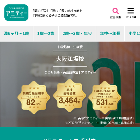
「聞く」「話す」「読む」「書く」の4技能を
同等に高める子供英語教室です。
menu
教室検索
満6ヶ月～1歳
1歳～2歳
2歳～3歳・年少
年中～年長
小学1
御堂筋線 江坂駅
大阪江坂校
こども英語・英会話教室 | アミティー
※1英検®アミティ―生 実績(2023年度成績)
※2TOEIC®アミティ―生 実績(2024年・8月成績)