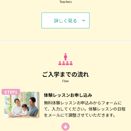
Teachers
詳しく見る
｢楽しく身に付く」がアミティーのレッスンのモットーで
ご入学までの流れ
す。小人数制で、ひとりひとりの表情をしっかり見ながら
Flow
アップテンポにレッスンが展開していきます！
STEP1
体験レッスン
お申し込み
無料体験レッスンお申込みからフォームに
て、入力してください。体験レッスンの日程
をメールにて調整させていただきます。