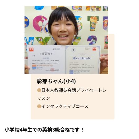
アミティーに通ってくださっている方はもちろん、お近くの
方、お友達もぜひご一緒にお越しください🌞
ご予約なしでもお立ち寄りいただけます。
少しでも涼しい場所で、英語に触れながら楽しく過ごしまし
ょう！
皆様のお越しをお待ちしております♪
2026.08.01
イベント
8/5(水)🍧アミティーでCOOL SHARE!🍧夏祭りイベ
彩芽ちゃん(小4)
ント
●
日本人教師英会話プライベートレ
ッスン
8/5（水）13:00より、アミティーでの夏祭りイベントを実施
●
インタラクティブコース
します
🍉
アミティーに通ってくださっている方はもちろん、お近くの
方、お友達もぜひご一緒にお越しください🌞
小学校4年生での英検3級合格です！