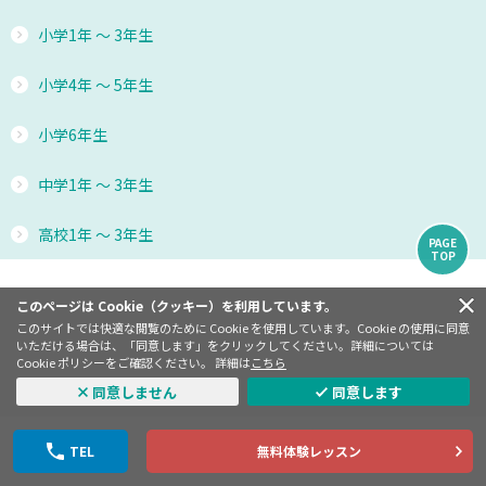
小学1年 ～ 3年生
小学4年 ～ 5年生
小学6年生
中学1年 ～ 3年生
高校1年 ～ 3年生
PAGE
TOP
このページは Cookie（クッキー）を利用しています。
このサイトでは快適な閲覧のために Cookie を使用しています。Cookie の使用に同意
いただける場合は、「同意します」をクリックしてください。詳細については
大阪江坂校
Cookie ポリシーをご確認ください。 詳細は
こちら
同意しません
同意します
アミティースクールニュース
TEL
無料体験レッスン
アミティー広場