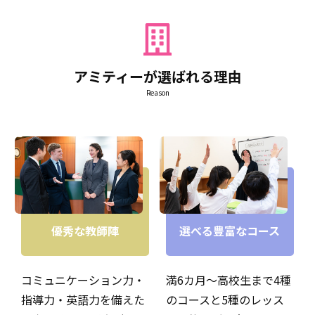
アミティーが選ばれる理由
Reason
ベビークラスは0歳児から！英語のみの環境で五感をフル
に使って英語を楽しんでいただけます。乳児の成長に合わ
せたカリキュラムで、ことばの爆発期に自然と英語が飛び
出るようになります。
優秀な教師陣
選べる豊富なコース
コミュニケーション力・
満6カ月～高校生まで4種
指導力・英語力を備えた
のコースと5種のレッス